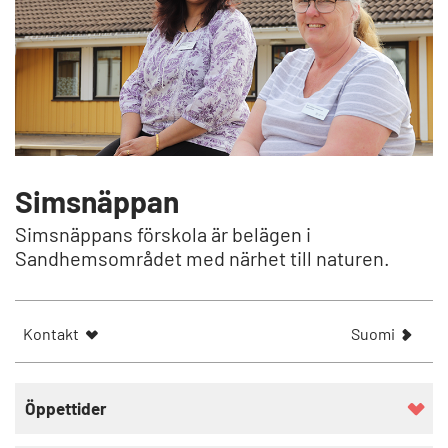
Simsnäppan
Simsnäppans förskola är belägen i
Sandhemsområdet med närhet till naturen.
N
Kontakt
Suomi
ä
y
t
Öppettider
ä
a