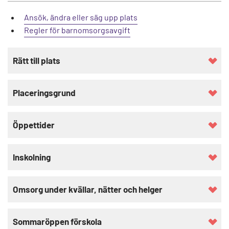
y
t
Ansök, ändra eller säg upp plats
ä
Regler för barnomsorgsavgift
a
r
Rätt till plats
t
i
k
Placeringsgrund
k
e
l
Öppettider
i
Inskolning
Omsorg under kvällar, nätter och helger
Sommaröppen förskola