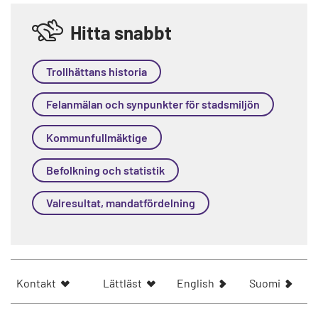
Hitta snabbt
Trollhättans historia
Felanmälan och synpunkter för stadsmiljön
Kommunfullmäktige
Befolkning och statistik
Valresultat, mandatfördelning
S
N
Kontakt
Lättläst
English
Suomi
h
ä
o
y