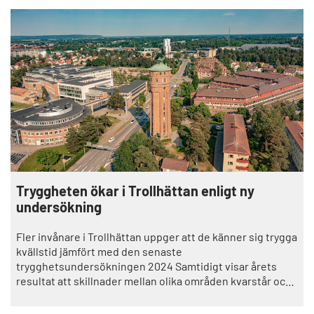
Tryggheten ökar i Trollhättan enligt ny
undersökning
Fler invånare i Trollhättan uppger att de känner sig trygga
kvällstid jämfört med den senaste
trygghetsundersökningen 2024 Samtidigt visar årets
resultat att skillnader mellan olika områden kvarstår och
att vissa platser fortsatt upplevs som otrygga.