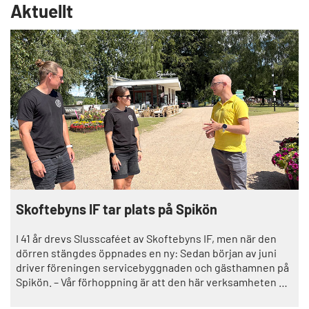
w
t
Aktuellt
t
ä
h
a
e
r
a
t
r
i
t
k
i
k
c
e
l
l
e
i
i
n
Skoftebyns IF tar plats på Spikön
I 41 år drevs Slusscaféet av Skoftebyns IF, men när den
dörren stängdes öppnades en ny: Sedan början av juni
driver föreningen servicebyggnaden och gästhamnen på
Spikön. – Vår förhoppning är att den här verksamheten på
sikt ska kunna generera