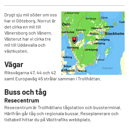
h
ä
o
y
w
t
Drygt sju mil söder om oss
t
ä
har vi Göteborg. Norrut är
det cirka en mil till
h
a
Vänersborg och Vänern.
e
r
Västerut har vi cirka tre
a
t
mil till Uddevalla och
r
i
västkusten.
t
k
i
k
Vägar
c
e
l
l
Riksvägarna 47, 44 och 42
e
i
samt Europaväg 45 strålar samman i Trollhättan.
i
Buss och tåg
n
Resecentrum
Resecentrum är Trollhättans tågstation och bussterminal.
Härifrån går tåg och regionala bussar. Reseplanerare och
tidtabell hittar du på Västtrafiks webbplats.