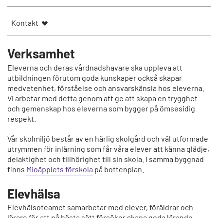
Kontakt
Verksamhet
Eleverna och deras vårdnadshavare ska uppleva att
utbildningen förutom goda kunskaper också skapar
medvetenhet, förståelse och ansvarskänsla hos eleverna.
Vi arbetar med detta genom att ge att skapa en trygghet
och gemenskap hos eleverna som bygger på ömsesidig
respekt.
Vår skolmiljö består av en härlig skolgård och väl utformade
utrymmen för inlärning som får våra elever att känna glädje,
delaktighet och tillhörighet till sin skola. I samma byggnad
finns
Mioäpplets förskola
på bottenplan.
Elevhälsa
Elevhälsoteamet samarbetar med elever, föräldrar och
lärare för att på bästa sätt försöker skapa goda lärande