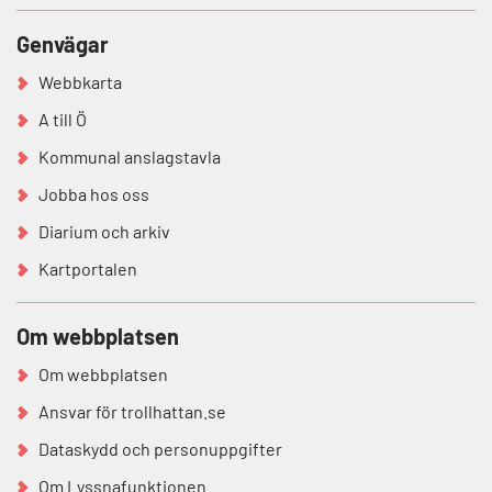
Genvägar
Webbkarta
A till Ö
Kommunal anslagstavla
Jobba hos oss
Diarium och arkiv
Kartportalen
Om webbplatsen
Om webbplatsen
Ansvar för trollhattan.se
Dataskydd och personuppgifter
Om Lyssnafunktionen