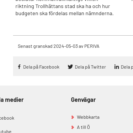
riktning Trollhättans stad ska ha och hur
budgeten ska fördelas mellan nämnderna.
Senast granskad
2024-05-03
av
PERIVA
Dela på Facebook
Dela på Twitter
Dela 
la medier
Genvägar
Webbkarta
cebook
A till Ö
utube