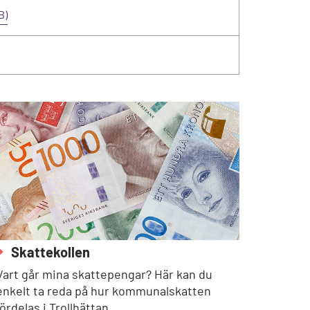
B)
Skattekollen
Vart går mina skattepengar? Här kan du
enkelt ta reda på hur kommunalskatten
fördelas i Trollhättan.