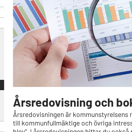
Årsredovisning och bo
Årsredovisningen är kommunstyrelsens r
till kommunfullmäktige och övriga intresse
blev". I årsredovisningen hittar du också 