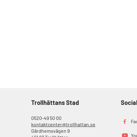
Trollhättans Stad
Socia
0520-49 50 00
Fa
kontaktcenter@trollhattan.se
Gärdhemsvägen 9
Yo