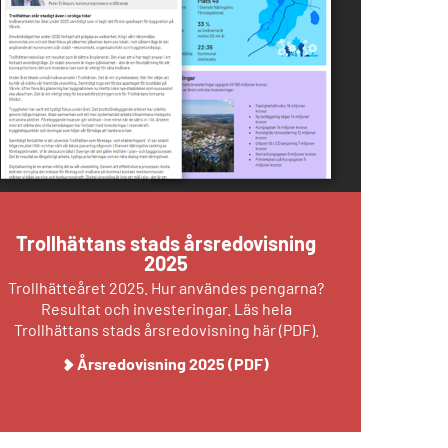
Trollhättans stads årsredovisning
2025
Trollhätteåret 2025. Hur användes pengarna?
Resultat och investeringar. Läs hela
Trollhättans stads årsredovisning här (PDF).
Årsredovisning 2025 (PDF)