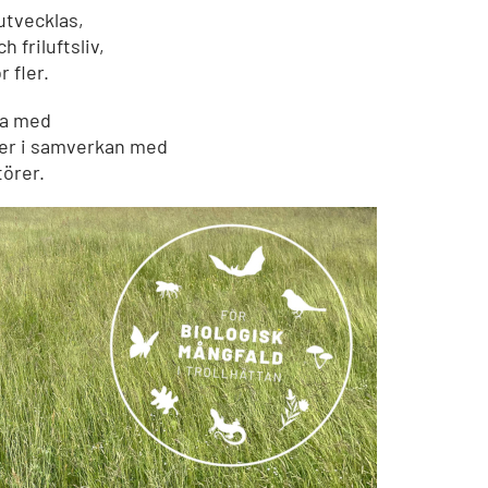
utvecklas,
friluftsliv,
 fler.
fta med
sker i samverkan med
törer.