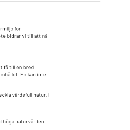
rmiljö för
 bidrar vi till att nå
få till en bred
amhället. En kan inte
ckla värdefull natur. I
ed höga naturvärden