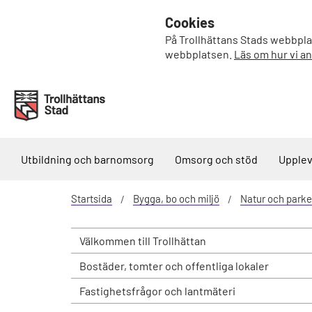
Cookies
På Trollhättans Stads webbplat
webbplatsen.
Läs om hur vi a
Utbildning och barnomsorg
Omsorg och stöd
Upplev
Startsida
Bygga, bo och miljö
Natur och parke
Välkommen till Trollhättan
Bostäder, tomter och offentliga lokaler
Fastighetsfrågor och lantmäteri