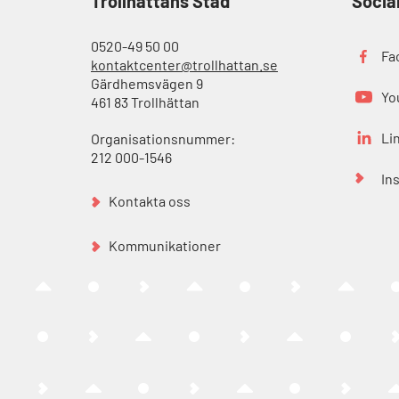
Trollhättans Stad
Socia
0520-49 50 00
Fa
kontaktcenter@trollhattan.se
Gärdhemsvägen 9
Yo
461 83 Trollhättan
Li
Organisationsnummer:
212 000-1546
In
Kontakta oss
Kommunikationer