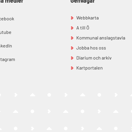
la medier
Genvägar
Webbkarta
cebook
A till Ö
utube
Kommunal anslagstavla
nkedIn
Jobba hos oss
Diarium och arkiv
stagram
Kartportalen