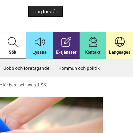
Jag förstår
S
ö
k
Sök
Lyssna
E-tjänster
Kontakt
Languages
p
å
v
å
Jobb och företagande
Kommun och politik
r
w
e
e för barn och unga (LSS)
b
b
p
l
a
t
s