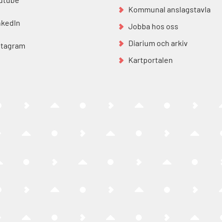
Kommunal anslagstavla
nkedIn
Jobba hos oss
Diarium och arkiv
stagram
Kartportalen