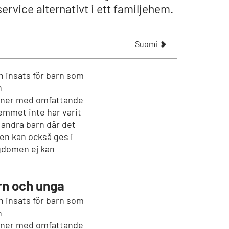
ervice alternativt i ett familjehem.
N
Suomi
ä
y
t
n insats för barn som
ä
n
a
soner med omfattande
r
mmet inte har varit
t
 andra barn där det
i
sen kan också ges i
k
gdomen ej kan
k
e
l
rn och unga
i
n insats för barn som
n
soner med omfattande