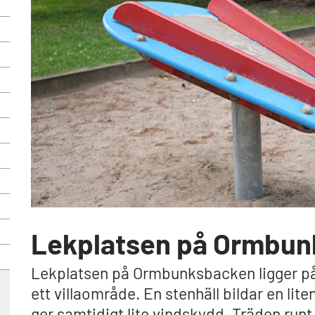
Lekplatsen på Ormbu
Lekplatsen på Ormbunksbacken ligger på 
ett villaområde. En stenhäll bildar en lite
ger samtidigt lite vindskydd. Träden run