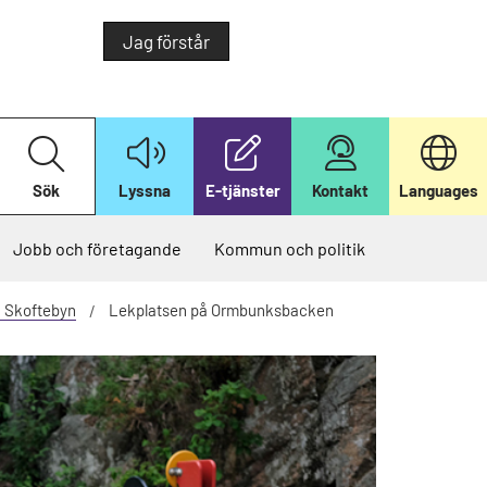
Jag förstår
S
ö
k
Sök
Lyssna
E-tjänster
Kontakt
Languages
p
å
v
å
Jobb och företagande
Kommun och politik
r
w
e
i Skoftebyn
Lekplatsen på Ormbunksbacken
b
b
p
l
a
t
s