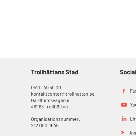
Trollhättans Stad
Socia
0520-49 50 00
Fa
kontaktcenter@trollhattan.se
Gärdhemsvägen 9
Yo
461 83 Trollhättan
Li
Organisationsnummer:
212 000-1546
In