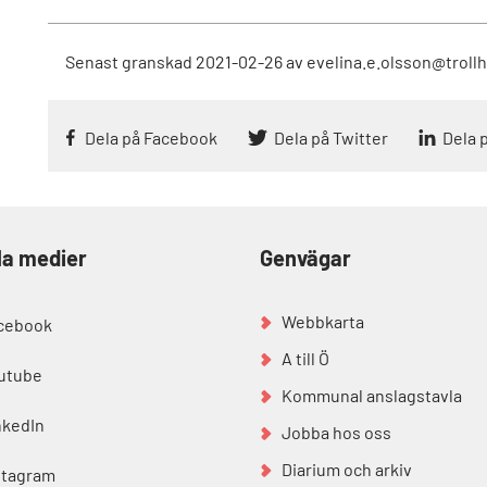
Senast granskad
2021-02-26
av
evelina.e.olsson@troll
Dela på Facebook
Dela på Twitter
Dela 
la medier
Genvägar
Webbkarta
cebook
A till Ö
utube
Kommunal anslagstavla
nkedIn
Jobba hos oss
Diarium och arkiv
stagram