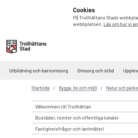
Cookies
På Trollhättans Stads webbplat
webbplatsen.
Läs om hur vi a
Utbildning och barnomsorg
Omsorg och stöd
Upplev
Startsida
Bygga, bo och miljö
Natur och parke
Välkommen till Trollhättan
Bostäder, tomter och offentliga lokaler
Fastighetsfrågor och lantmäteri