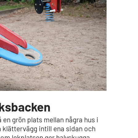
nksbacken
en grön plats mellan några hus i
n klättervägg intill ena sidan och
t om lekplatsen ger halvskugga.