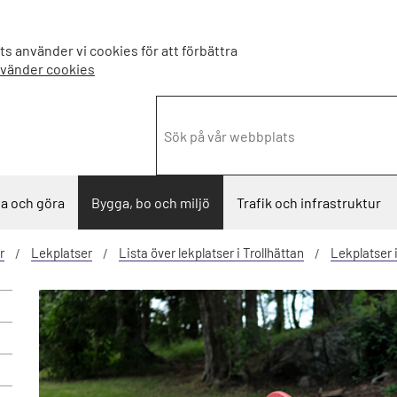
s använder vi cookies för att förbättra
nvänder cookies
a och göra
Bygga, bo och miljö
Trafik och infrastruktur
r
Lekplatser
Lista över lekplatser i Trollhättan
Lekplatser 