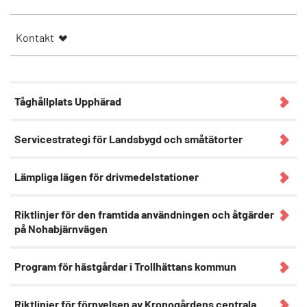
Kontakt
Tåghållplats Upphärad
Servicestrategi för Landsbygd och småtätorter
Lämpliga lägen för drivmedelstationer
Riktlinjer för den framtida användningen och åtgärder
på Nohabjärnvägen
Program för hästgårdar i Trollhättans kommun
Riktlinjer för förnyelsen av Kronogårdens centrala