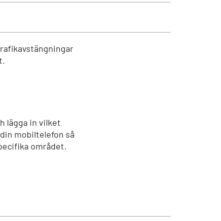
trafikavstängningar
t.
h lägga in vilket
 din mobiltelefon så
specifika området.