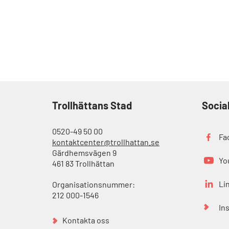
Trollhättans Stad
Socia
0520-49 50 00
Fa
kontaktcenter@trollhattan.se
Gärdhemsvägen 9
Yo
461 83 Trollhättan
Li
Organisationsnummer:
212 000-1546
In
Kontakta oss