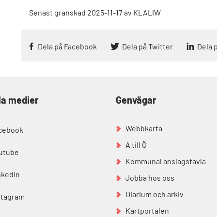
Senast granskad
2025-11-17
av
KLALIW
Dela på Facebook
Dela på Twitter
Dela 
la medier
Genvägar
Webbkarta
cebook
A till Ö
utube
Kommunal anslagstavla
nkedIn
Jobba hos oss
Diarium och arkiv
stagram
Kartportalen