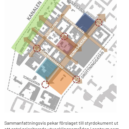
Sammanfattningsvis pekar förslaget till styrdokument ut
ett antal prioriterade utvecklingsområden i centrum som