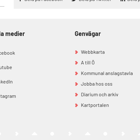
la medier
Genvägar
Webbkarta
cebook
A till Ö
utube
Kommunal anslagstavla
nkedIn
Jobba hos oss
Diarium och arkiv
stagram
Kartportalen