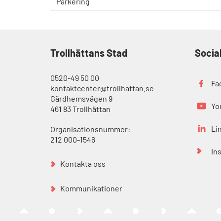
Parkering
Trollhättans Stad
Socia
0520-49 50 00
Fa
kontaktcenter@trollhattan.se
Gärdhemsvägen 9
Yo
461 83 Trollhättan
Li
Organisationsnummer:
212 000-1546
In
Kontakta oss
Kommunikationer