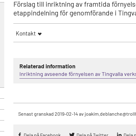
Förslag till inriktning av framtida förn
etappindelning för genomförande i Tingv
Kontakt
Relaterad information
Inriktning avseende förnyelsen av Tingvalla v
Senast granskad
2019-02-14
av
joakim.deblanche@troll
Dela på Facebook
Dela på Twitter
Dela 