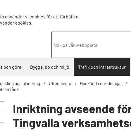
s använder vi cookies för att förbättra
nvänder cookies
a och göra
Bygga, bo och miljö
Trafik och infrastruktur
eckling och planering
Utredningar
Godkända utredningar
hetsområde
Inriktning avseende fö
Tingvalla verksamhet