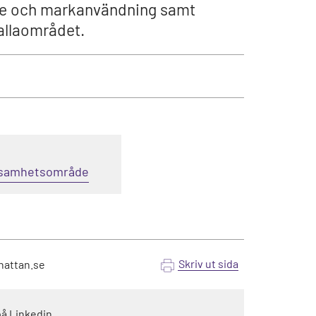
yelse och markanvändning samt
allaområdet.
erksamhetsområde
Skriv ut sida
hattan.se
på Linkedin