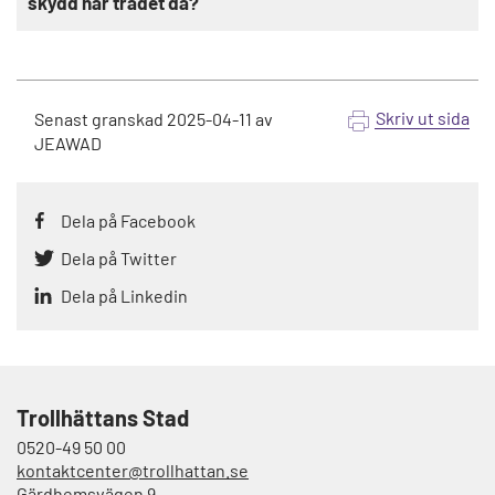
skydd har trädet då?
Skriv ut sida
Senast granskad
2025-04-11
av
JEAWAD
Dela på Facebook
Dela på Twitter
Dela på Linkedin
Trollhättans Stad
0520-49 50 00
kontaktcenter@trollhattan.se
Gärdhemsvägen 9