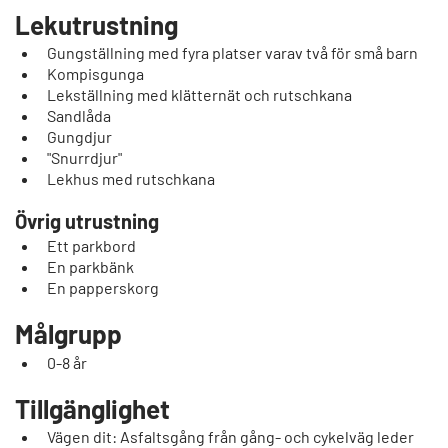
Lekutrustning
Gungställning med fyra platser varav två för små barn
Kompisgunga
Lekställning med klätternät och rutschkana
Sandlåda
Gungdjur
"Snurrdjur"
Lekhus med rutschkana
Övrig utrustning
Ett parkbord
En parkbänk
En papperskorg
Målgrupp
0-8 år
Tillgänglighet
Vägen dit: Asfaltsgång från gång- och cykelväg leder