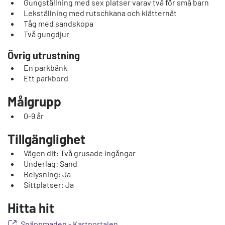
Gungställning med sex platser varav två för små barn
Lekställning med rutschkana och klätternät
Tåg med sandskopa
Två gungdjur
Övrig utrustning
En parkbänk
Ett parkbord
Målgrupp
0-9 år
Tillgänglighet
Vägen dit: Två grusade ingångar
Underlag: Sand
Belysning: Ja
Sittplatser: Ja
Hitta hit
Snäppmaden - Kartportalen