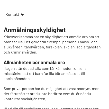
Kontakt
Anmälningsskyldighet
Yrkesverksamma har en skyldighet att anmäla oro om att
barn far illa. Det gäller till exempel personal i hälso- och
sjukvården, tandvården, förskolan, skolan, socialtjänsten
och kriminalvården.
Allmänheten bör anmäla oro
I lagen står det att alla som får kännedom om eller
misstänker att ett barn far illa bör anmäla det till
socialnämnden.
Som privatperson har du möjlighet att vara anonym, men
det förutsätter att du inte berättar vem du är när du
kontaktar socialtjänsten.
Vänd dig till socialkontoret i den kommun där barnet bor.