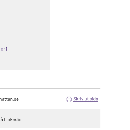
Skriv ut sida
hattan.se
på Linkedin