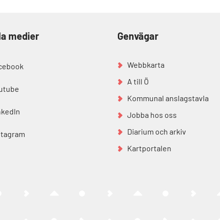
la medier
Genvägar
Webbkarta
cebook
A till Ö
utube
Kommunal anslagstavla
nkedIn
Jobba hos oss
Diarium och arkiv
stagram
Kartportalen