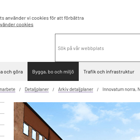
s använder vi cookies för att förbättra
nvänder cookies
a och göra
Bygga, bo och miljö
Trafik och infrastruktur
narbete
Detaljplaner
Arkiv detaljplaner
Innovatum norra, N