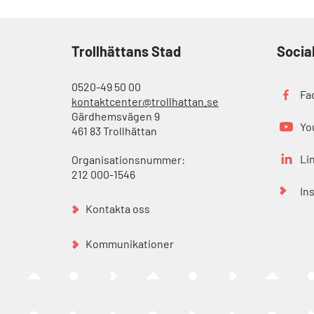
Trollhättans Stad
Socia
0520-49 50 00
Fa
kontaktcenter@trollhattan.se
Gärdhemsvägen 9
Yo
461 83 Trollhättan
Li
Organisationsnummer:
212 000-1546
In
Kontakta oss
Kommunikationer