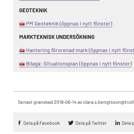
GEOTEKNIK
PM Geoteknik
MARKTEKNISK UNDERSÖKNING
Hantering förorenad mark
Bilaga: Situationsplan
Senast granskad
2018-06-14
av
clara.s.bengtsson@troll
Dela på Facebook
Dela på Twitter
Dela 