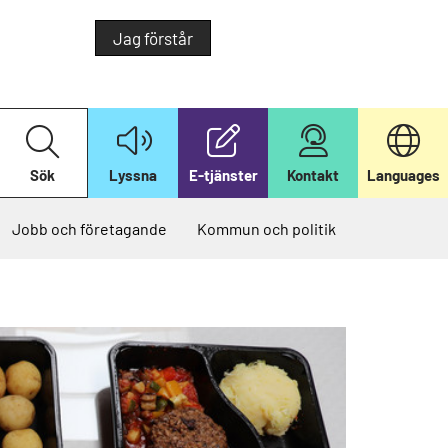
Jag förstår
S
ö
k
Sök
Lyssna
E-tjänster
Kontakt
Languages
p
å
v
å
Jobb och företagande
Kommun och politik
r
w
e
b
b
p
l
a
t
s