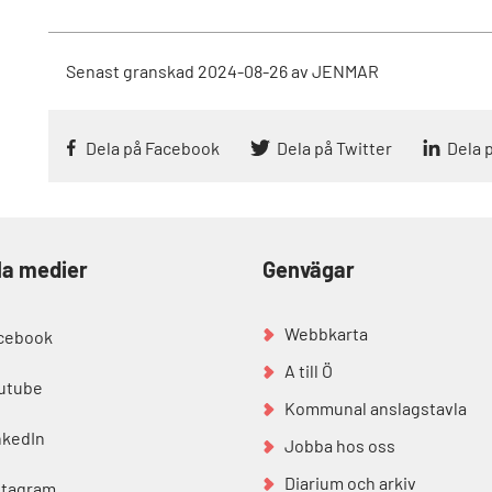
Senast granskad
2024-08-26
av
JENMAR
Dela på Facebook
Dela på Twitter
Dela 
la medier
Genvägar
Webbkarta
cebook
A till Ö
utube
Kommunal anslagstavla
nkedIn
Jobba hos oss
Diarium och arkiv
stagram