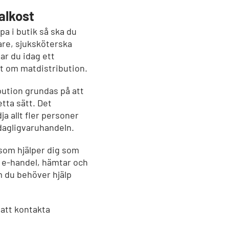
alkost
a i butik så ska du
re, sjuksköterska
Har du idag ett
ut om matdistribution.
ution grundas på att
etta sätt. Det
a allt fler personer
dagligvaruhandeln.
som hjälper dig som
d e-handel, hämtar och
m du behöver hjälp
 att kontakta