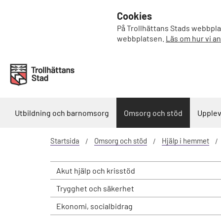
Cookies
På Trollhättans Stads webbplat
webbplatsen.
Läs om hur vi a
Utbildning och barnomsorg
Omsorg och stöd
Upplev
Startsida
Omsorg och stöd
Hjälp i hemmet
Akut hjälp och krisstöd
Trygghet och säkerhet
Ekonomi, socialbidrag