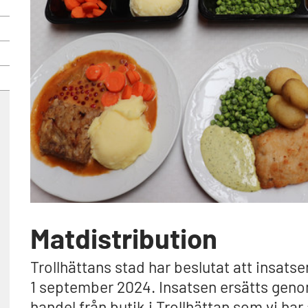
Matdistribution
Trollhättans stad har beslutat att insat
1 september 2024. Insatsen ersätts genom
handel från butik i Trollhättan som vi har