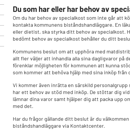
Du som har eller har behov av speci
Om du har behov av specialkost som inte går att köp
kontakta kommunens biståndshandläggare. En läka
eller dietist, ska styrka ditt behov av specialkost. 
bedömt behov av specialkost behåller du ditt besl
Kommunens beslut om att upphöra med matdistrib
allt fler väljer att inhandla alla sina dagligvaror på d
förenklar möjligheten för kommunen att kunna stödj
som kommer att behöva hjälp med sina inköp från 
Vi kommer även inrätta en särskild personalgrupp 
har ett behov av stöd med inköp. De stöttar dig vi
lämnar dina varor samt hjälper dig att packa upp o
med det.
Har du frågor gällande ditt beslut är du välkommen
biståndshandläggare via Kontaktcenter.