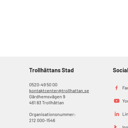
Trollhättans Stad
Socia
0520-49 50 00
Fa
kontaktcenter@trollhattan.se
Gärdhemsvägen 9
Yo
461 83 Trollhättan
Li
Organisationsnummer:
212 000-1546
In