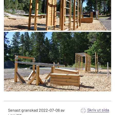
Skriv ut sida
Senast granskad
2022-07-06
av