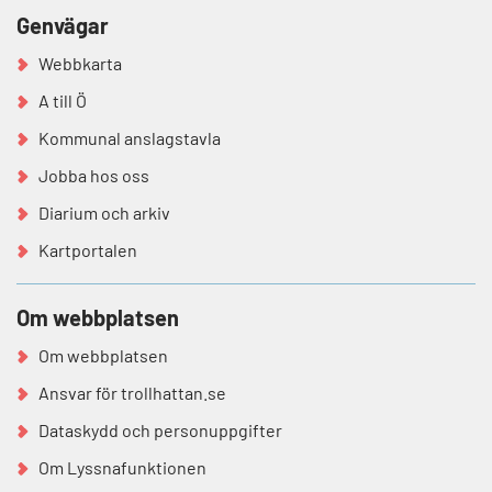
Genvägar
Webbkarta
A till Ö
Kommunal anslagstavla
Jobba hos oss
Diarium och arkiv
Kartportalen
Om webbplatsen
Om webbplatsen
Ansvar för trollhattan.se
Dataskydd och personuppgifter
Om Lyssnafunktionen