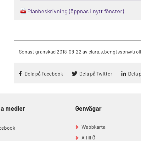
Planbeskrivning
Senast granskad
2018-08-22
av
clara.s.bengtsson@trol
Dela på Facebook
Dela på Twitter
Dela 
la medier
Genvägar
Webbkarta
cebook
A till Ö