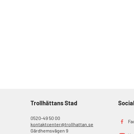
Trollhättans Stad
Socia
0520-49 50 00
Fa
kontaktcenter@trollhattan.se
Gärdhemsvägen 9