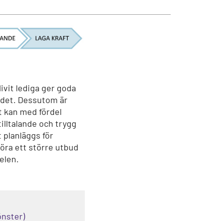
ivit lediga ger goda
rådet. Dessutom är
t kan med fördel
illtalande och trygg
 planläggs för
göra ett större utbud
elen.