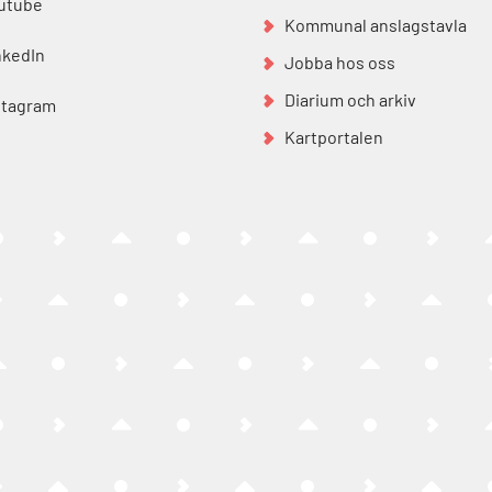
utube
Kommunal anslagstavla
nkedIn
Jobba hos oss
Diarium och arkiv
stagram
Kartportalen