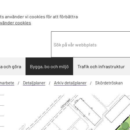
s använder vi cookies för att förbättra
nvänder cookies
a och göra
Bygga, bo och miljö
Trafik och infrastruktur
narbete
Detaljplaner
Arkiv detaljplaner
Skördetröskan