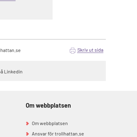
Skriv ut sida
lhattan.se
på Linkedin
Om webbplatsen
Om webbplatsen
Ansvar för trollhattan.se