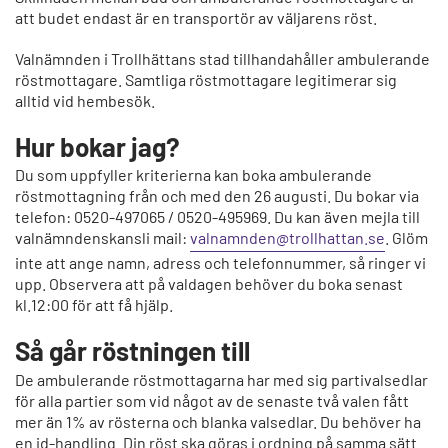
att budet endast är en transportör av väljarens röst.
Valnämnden i Trollhättans stad tillhandahåller ambulerande
röstmottagare. Samtliga röstmottagare legitimerar sig
alltid vid hembesök.
Hur bokar jag?
Du som uppfyller kriterierna kan boka ambulerande
röstmottagning från och med den 26 augusti. Du bokar via
telefon: 0520-497065 / 0520-495969. Du kan även mejla till
valnämndenskansli mail:
valnamnden@trollhattan.se
. Glöm
inte att ange namn, adress och telefonnummer, så ringer vi
upp. Observera att på valdagen behöver du boka senast
kl.12:00 för att få hjälp.
Så går röstningen till
De ambulerande röstmottagarna har med sig partivalsedlar
för alla partier som vid något av de senaste två valen fått
mer än 1% av rösterna och blanka valsedlar. Du behöver ha
en id-handling. Din röst ska göras i ordning på samma sätt