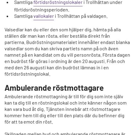
Samtliga
förtidsröstningslokaler
i Trollhättan under
förtidsröstningsperioden.
Samtliga
vallokaler
i Trollhättan på valdagen.
Valsedlar kan du eller den som hjälper dig, hämta på alla
ställen där man kan rösta, eller beställa direkt från
partierna. Budröstningsmaterialet innehåller endast blanka
valsedlar som du kan skriva partiets namn på och även
namnet på en kandidat om du vill personrösta. Första dagen
en budröst får göras i ordning är den 20 augusti. Från och
med den 26 augusti kan din budröst lämnas in i en
förtidsröstningslokal.
Ambulerande röstmottagare
Ambulerande röstmottagning är till för dig som inte själv
kan ta dig till en röstningslokal och inte känner någon som
kan vara bud åt dig
. Tjänsten innebär att röstmottagare
kommer hem till dig eller till den plats där du befinner dig
för att ta emot din röst.
Skillnaden mellan bud och ambulerande röstmottagare är