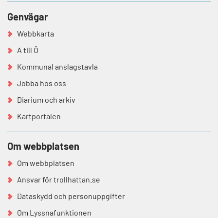
Genvägar
Webbkarta
A till Ö
Kommunal anslagstavla
Jobba hos oss
Diarium och arkiv
Kartportalen
Om webbplatsen
Om webbplatsen
Ansvar för trollhattan.se
Dataskydd och personuppgifter
Om Lyssnafunktionen