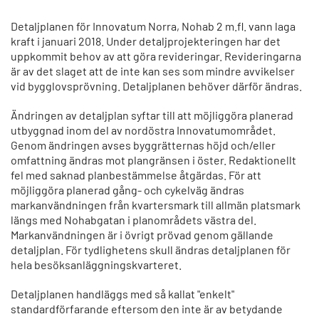
Detaljplanen för Innovatum Norra, Nohab 2 m.fl. vann laga
kraft i januari 2018. Under detaljprojekteringen har det
uppkommit behov av att göra revideringar. Revideringarna
är av det slaget att de inte kan ses som mindre avvikelser
vid bygglovsprövning. Detaljplanen behöver därför ändras.
Ändringen av detaljplan syftar till att möjliggöra planerad
utbyggnad inom del av nordöstra Innovatumområdet.
Genom ändringen avses byggrätternas höjd och/eller
omfattning ändras mot plangränsen i öster. Redaktionellt
fel med saknad planbestämmelse åtgärdas. För att
möjliggöra planerad gång- och cykelväg ändras
markanvändningen från kvartersmark till allmän platsmark
längs med Nohabgatan i planområdets västra del.
Markanvändningen är i övrigt prövad genom gällande
detaljplan. För tydlighetens skull ändras detaljplanen för
hela besöksanläggningskvarteret.
Detaljplanen handläggs med så kallat "enkelt"
standardförfarande eftersom den inte är av betydande