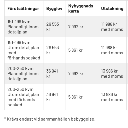
Nybyggnads-
Förutsättningar
Bygglov
Utstakning
karta
151-199 kvm
29 553
11 988 kr
Planenligt inom
7 992 kr
kr
med moms
detaljplan
151-199 kvm
Utom detaljplan
29 553
11 988 kr
5 861 kr
med
kr
med moms
förhandsbesked
200-250 kvm
36 941
13 986 kr
Planenligt inom
7 992 kr
kr
med moms
detaljplan
200-250 kvm
Utom detaljplan
36 941
13 986 kr
5 861 kr
med förhands-
kr
med moms
besked
* Krävs endast vid sammanhållen bebyggelse.