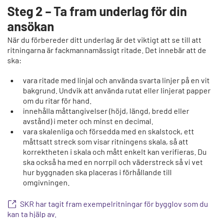
Steg 2 – Ta fram underlag för din
ansökan
När du förbereder ditt underlag är det viktigt att se till att
ritningarna är fackmannamässigt ritade. Det innebär att de
ska:
vara ritade med linjal och använda svarta linjer på en vit
bakgrund. Undvik att använda rutat eller linjerat papper
om du ritar för hand.
innehålla måttangivelser (höjd, längd, bredd eller
avstånd) i meter och minst en decimal.
vara skalenliga och försedda med en skalstock, ett
måttsatt streck som visar ritningens skala, så att
korrektheten i skala och mått enkelt kan verifieras. Du
ska också ha med en norrpil och väderstreck så vi vet
hur byggnaden ska placeras i förhållande till
omgivningen.
SKR har tagit fram exempelritningar för bygglov som du
kan ta hjälp av.