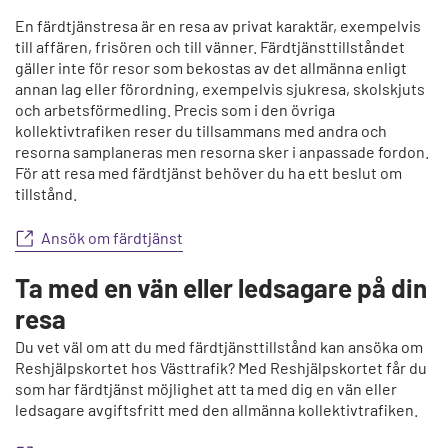
y
t
En färdtjänstresa är en resa av privat karaktär, exempelvis
ä
till affären, frisören och till vänner. Färdtjänsttillståndet
gäller inte för resor som bekostas av det allmänna enligt
a
annan lag eller förordning, exempelvis sjukresa, skolskjuts
r
och arbetsförmedling. Precis som i den övriga
t
kollektivtrafiken reser du tillsammans med andra och
i
resorna samplaneras men resorna sker i anpassade fordon.
k
För att resa med färdtjänst behöver du ha ett beslut om
k
tillstånd.
e
l
Ansök om färdtjänst
i
Ta med en vän eller ledsagare på din
resa
Du vet väl om att du med färdtjänsttillstånd kan ansöka om
Reshjälpskortet hos Västtrafik? Med Reshjälpskortet får du
som har färdtjänst möjlighet att ta med dig en vän eller
ledsagare avgiftsfritt med den allmänna kollektivtrafiken.