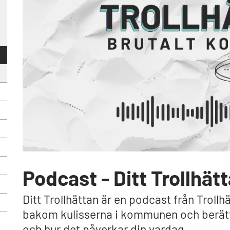
Podcast - Ditt Trollhät
Ditt Trollhättan är en podcast från Trollh
bakom kulisserna i kommunen och berättar
och hur det påverkar din vardag.