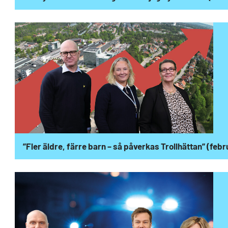
”Fler äldre, färre barn – så påverkas Trollhättan” (feb