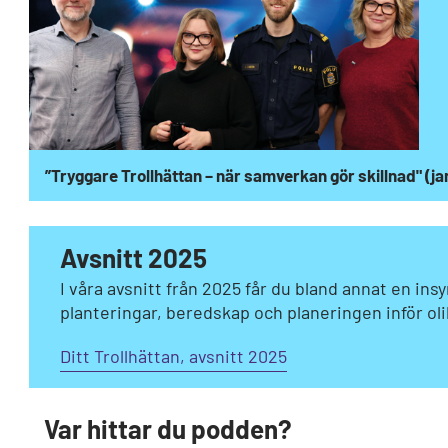
”Tryggare Trollhättan – när samverkan gör skillnad" (j
Avsnitt 2025
I våra avsnitt från 2025 får du bland annat en ins
planteringar, beredskap och planeringen inför 
Ditt Trollhättan, avsnitt 2025
Var hittar du podden?