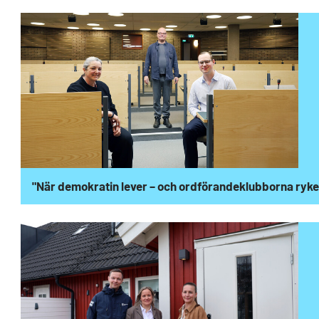
"När demokratin lever – och ordförandeklubborna ryke