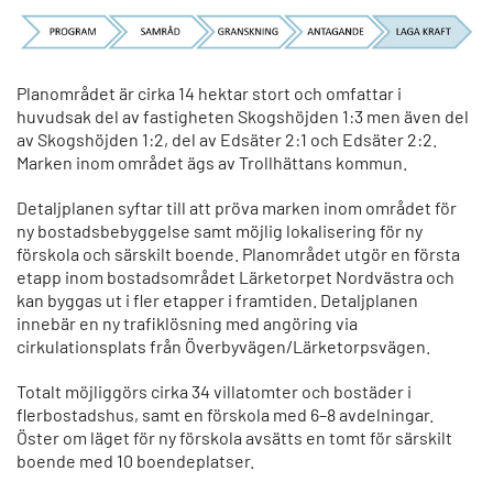
Planområdet är cirka 14 hektar stort och omfattar i
huvudsak del av fastigheten Skogshöjden 1:3 men även del
av Skogshöjden 1:2, del av Edsäter 2:1 och Edsäter 2:2.
Marken inom området ägs av Trollhättans kommun.
Detaljplanen syftar till att pröva marken inom området för
ny bostadsbebyggelse samt möjlig lokalisering för ny
förskola och särskilt boende. Planområdet utgör en första
etapp inom bostadsområdet Lärketorpet Nordvästra och
kan byggas ut i fler etapper i framtiden. Detaljplanen
innebär en ny trafiklösning med angöring via
cirkulationsplats från Överbyvägen/Lärketorpsvägen.
Totalt möjliggörs cirka 34 villatomter och bostäder i
flerbostadshus, samt en förskola med 6–8 avdelningar.
Öster om läget för ny förskola avsätts en tomt för särskilt
boende med 10 boendeplatser.