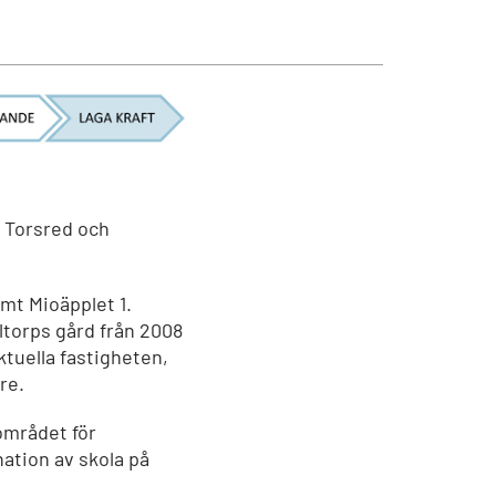
n Torsred och
amt Mioäpplet 1.
lltorps gård från 2008
tuella fastigheten,
re.
området för
ation av skola på