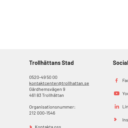
Trollhättans Stad
Socia
0520-49 50 00
Fa
kontaktcenter@trollhattan.se
Gärdhemsvägen 9
Yo
461 83 Trollhättan
Li
Organisationsnummer:
212 000-1546
In
Kontakta oss