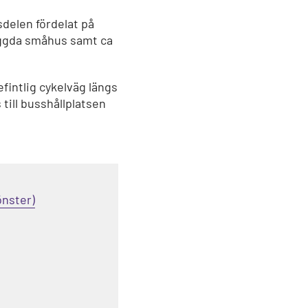
delen fördelat på
yggda småhus samt ca
intlig cykelväg längs
till busshållplatsen