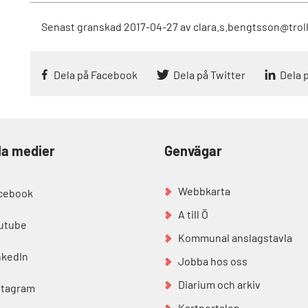
Senast granskad
2017-04-27
av
clara.s.bengtsson@trol
Dela på Facebook
Dela på Twitter
Dela 
la medier
Genvägar
Webbkarta
cebook
A till Ö
utube
Kommunal anslagstavla
nkedIn
Jobba hos oss
Diarium och arkiv
stagram
Kartportalen