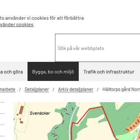
s använder vi cookies för att förbättra
nvänder cookies
a och göra
Bygga, bo och miljö
Trafik och infrastruktur
narbete
Detaljplaner
Arkiv detaljplaner
Hälltorps gård Nor