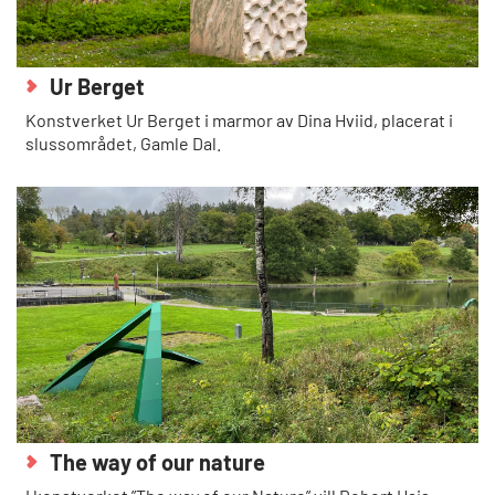
Ur Berget
Konstverket Ur Berget i marmor av Dina Hviid, placerat i
slussområdet, Gamle Dal.
The way of our nature