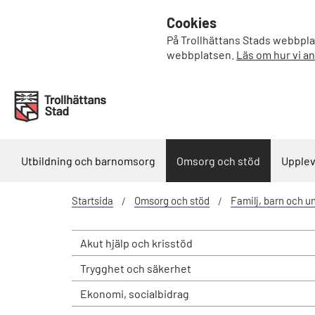
Cookies
På Trollhättans Stads webbplat
webbplatsen.
Läs om hur vi a
Utbildning och barnomsorg
Omsorg och stöd
Upplev
Startsida
Omsorg och stöd
Familj, barn och 
Akut hjälp och krisstöd
Trygghet och säkerhet
Ekonomi, socialbidrag