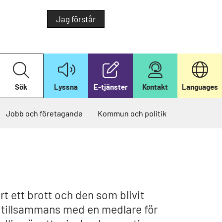
Jag förstår
S
ö
k
Sök
Lyssna
E-tjänster
Kontakt
Languages
p
å
v
å
Jobb och företagande
Kommun och politik
r
w
e
b
b
p
l
a
t
s
rt ett brott och den som blivit
fas tillsammans med en medlare för