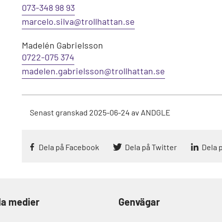
073-348 98 93
marcelo.silva@trollhattan.se
Madelén Gabrielsson
0722-075 374
madelen.gabrielsson@trollhattan.se
Senast granskad
2025-06-24
av
ANDGLE
Dela på Facebook
Dela på Twitter
Dela 
la medier
Genvägar