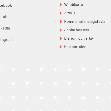
Webbkarta
cebook
A till Ö
utube
Kommunal anslagstavla
nkedIn
Jobba hos oss
Diarium och arkiv
stagram
Kartportalen