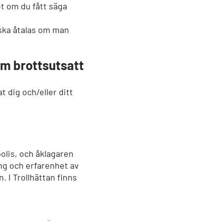
et om du fått säga
e ska åtalas om man
om brottsutsatt
t dig och/eller ditt
polis, och åklagaren
ng och erfarenhet av
 I Trollhättan finns