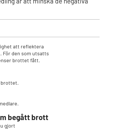
dling är att minska de negativa
ghet att reflektera
t. För den som utsatts
enser brottet fått.
 brottet.
 medlare.
om begått brott
du gjort