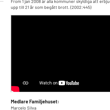
From 1 jan 2008 är alla kommuner skyldiga att erbj
upp till 21 år som begått brott. (2002:445)
Medlare Familjehuset:
Marcelo Silva