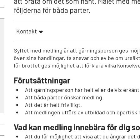
att prata om det som hänt. Målet med me
följderna för båda parter.
Kontakt
Syftet med medling är att gärningsperson ges möjli
över sina handlingar, ta ansvar och ev be om ursäk
för brottet ges möjlighet att förklara vilka konsekv
Förutsättningar
Att gärningsperson har helt eller delvis erkänt
Att båda parter önskar medling.
Att det är helt frivilligt.
Att medlingen utförs av utbildad och opartisk
Vad kan medling innebära för dig s
Att du får möjlighet att visa att du ångrar det 