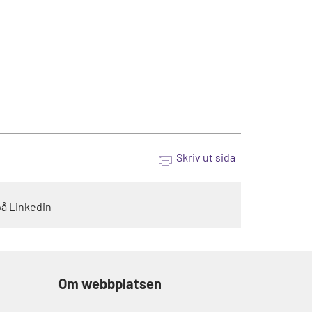
Skriv ut sida
på Linkedin
Om webbplatsen