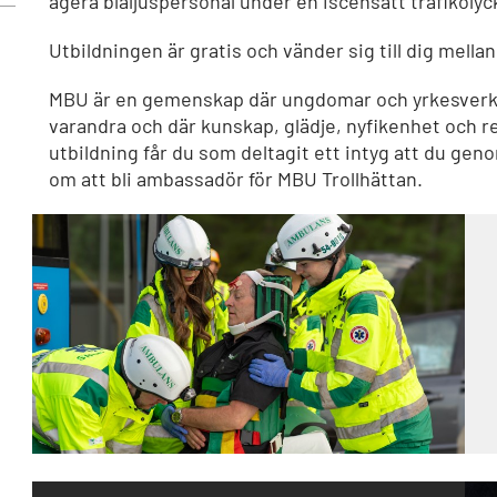
agera blåljuspersonal under en iscensatt trafikoly
Utbildningen är gratis och vänder sig till dig mellan 
MBU är en gemenskap där ungdomar och yrkesverks
varandra och där kunskap, glädje, nyfikenhet och 
utbildning får du som deltagit ett intyg att du gen
om att bli ambassadör för MBU Trollhättan.