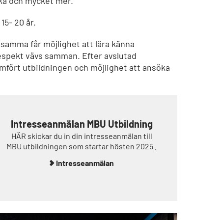
cka och mycket mer.
15- 20 år.
amma får möjlighet att lära känna
respekt vävs samman. Efter avslutad
omfört utbildningen och möjlighet att ansöka
Intresseanmälan MBU Utbildning
HÄR skickar du in din intresseanmälan till
MBU utbildningen som startar hösten 2025 .
Intresseanmälan