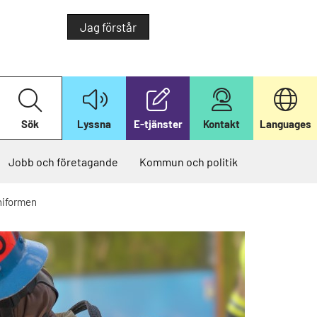
Jag förstår
S
ö
k
Sök
Lyssna
E-tjänster
Kontakt
Languages
p
å
v
å
Jobb och företagande
Kommun och politik
r
w
e
niformen
b
b
p
l
a
t
s