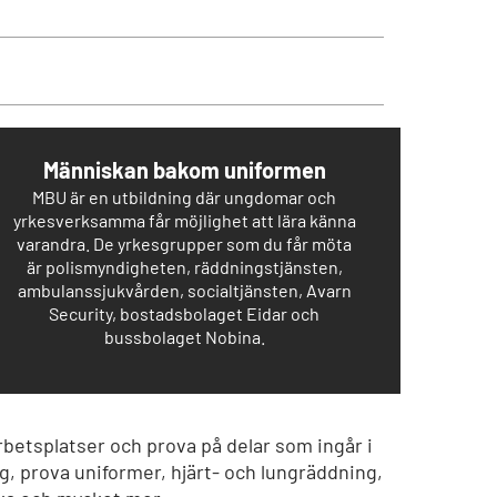
Människan bakom uniformen
MBU är en utbildning där ungdomar och
yrkesverksamma får möjlighet att lära känna
varandra. De yrkesgrupper som du får möta
är polismyndigheten, räddningstjänsten,
ambulanssjukvården, socialtjänsten, Avarn
Security, bostadsbolaget Eidar och
bussbolaget Nobina.
betsplatser och prova på delar som ingår i
, prova uniformer, hjärt- och lungräddning,