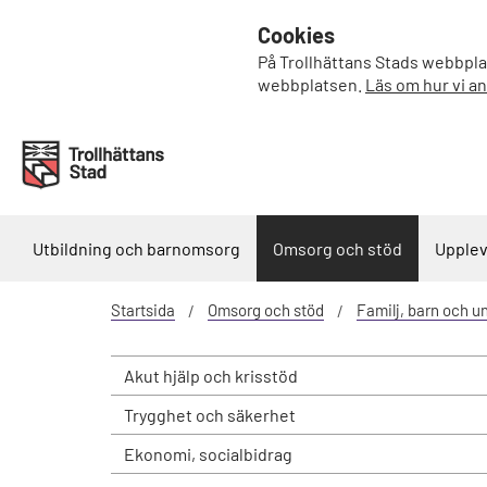
Cookies
På Trollhättans Stads webbplat
webbplatsen.
Läs om hur vi a
Utbildning och barnomsorg
Omsorg och stöd
Upplev
Startsida
Omsorg och stöd
Familj, barn och 
Akut hjälp och krisstöd
Trygghet och säkerhet
Ekonomi, socialbidrag