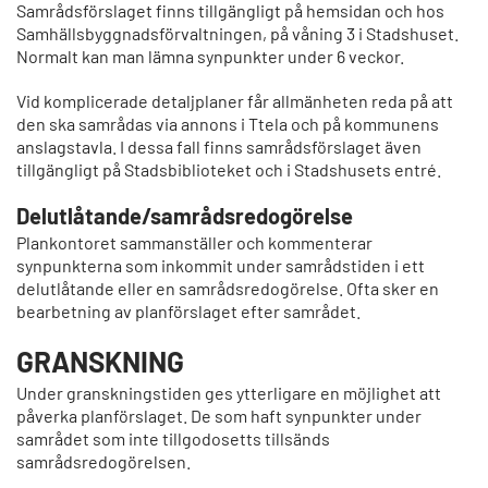
Samrådsförslaget finns tillgängligt på hemsidan och hos
Samhällsbyggnadsförvaltningen, på våning 3 i Stadshuset.
Normalt kan man lämna synpunkter under 6 veckor.
Vid komplicerade detaljplaner får allmänheten reda på att
den ska samrådas via annons i Ttela och på kommunens
anslagstavla. I dessa fall finns samrådsförslaget även
tillgängligt på Stadsbiblioteket och i Stadshusets entré.
Delutlåtande/samrådsredogörelse
Plankontoret sammanställer och kommenterar
synpunkterna som inkommit under samrådstiden i ett
delutlåtande eller en samrådsredogörelse. Ofta sker en
bearbetning av planförslaget efter samrådet.
GRANSKNING
Under granskningstiden ges ytterligare en möjlighet att
påverka planförslaget. De som haft synpunkter under
samrådet som inte tillgodosetts tillsänds
samrådsredogörelsen.