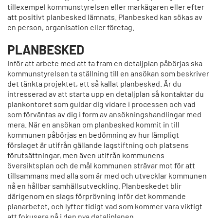
tillexempel kommunstyrelsen eller markägaren eller efter
att positivt planbesked lämnats. Planbesked kan sökas av
en person, organisation eller företag.
PLANBESKED
Inför att arbete med att ta fram en detaljplan påbörjas ska
kommunstyrelsen ta ställning till en ansökan som beskriver
det tänkta projektet, ett så kallat planbesked. Är du
intresserad av att starta upp en detaljplan så kontaktar du
plankontoret som guidar dig vidare i processen och vad
som förväntas av dig i form av ansökningshandlingar med
mera. När en ansökan om planbesked kommit in till
kommunen påbörjas en bedömning av hur lämpligt
förslaget är utifrån gällande lagstiftning och platsens
förutsättningar, men även utifrån kommunens
översiktsplan och de mål kommunen strävar mot för att
tillsammans med alla som är med och utvecklar kommunen
nå en hållbar samhällsutveckling. Planbeskedet blir
därigenom en slags förprövning inför det kommande
planarbetet, och lyfter tidigt vad som kommer vara viktigt
att fokusera på i den nya detaljplanen.