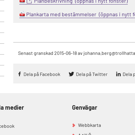
Planbeskrivning
Plankarta med bestämmelser
Senast granskad
2015-06-18
av
johanna.berg@trollhatt
Dela på Facebook
Dela på Twitter
Dela 
la medier
Genvägar
Webbkarta
cebook