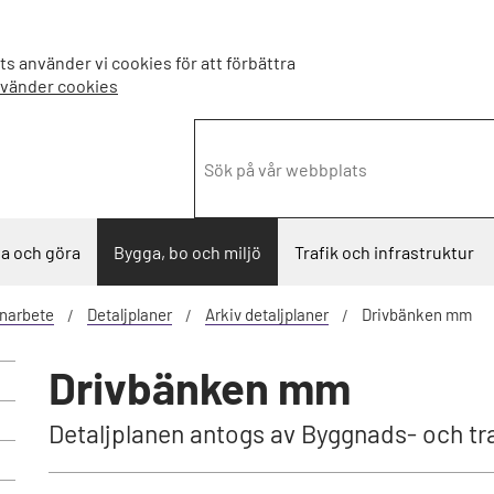
s använder vi cookies för att förbättra
nvänder cookies
a och göra
Bygga, bo och miljö
Trafik och infrastruktur
narbete
Detaljplaner
Arkiv detaljplaner
Drivbänken mm
Drivbänken mm
Detaljplanen antogs av Byggnads- och 