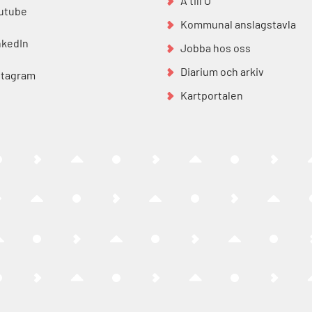
A till Ö
utube
Kommunal anslagstavla
nkedIn
Jobba hos oss
Diarium och arkiv
stagram
Kartportalen