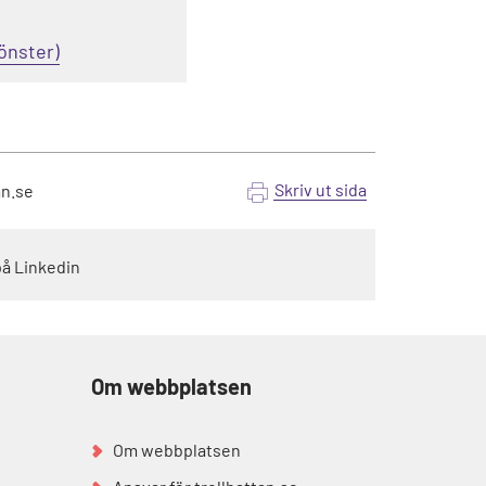
Skriv ut sida
an.se
på Linkedin
Om webbplatsen
Om webbplatsen