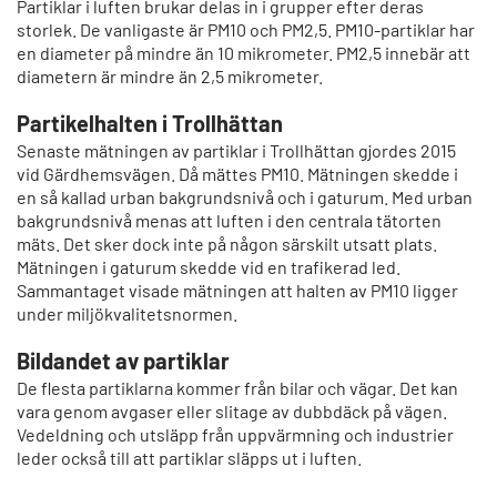
Partiklar i luften brukar delas in i grupper efter deras
storlek. De vanligaste är PM10 och PM2,5. PM10-partiklar har
en diameter på mindre än 10 mikrometer. PM2,5 innebär att
diametern är mindre än 2,5 mikrometer.
Partikelhalten i Trollhättan
Senaste mätningen av partiklar i Trollhättan gjordes 2015
vid Gärdhemsvägen. Då mättes PM10. Mätningen skedde i
en så kallad urban bakgrundsnivå och i gaturum. Med urban
bakgrundsnivå menas att luften i den centrala tätorten
mäts. Det sker dock inte på någon särskilt utsatt plats.
Mätningen i gaturum skedde vid en trafikerad led.
Sammantaget visade mätningen att halten av PM10 ligger
under miljökvalitetsnormen.
Bildandet av partiklar
De flesta partiklarna kommer från bilar och vägar. Det kan
vara genom avgaser eller slitage av dubbdäck på vägen.
Vedeldning och utsläpp från uppvärmning och industrier
leder också till att partiklar släpps ut i luften.