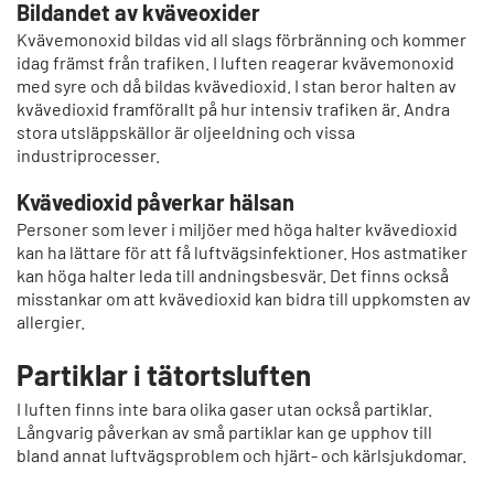
Bildandet av kväveoxider
Kvävemonoxid bildas vid all slags förbränning och kommer
idag främst från trafiken. I luften reagerar kvävemonoxid
med syre och då bildas kvävedioxid. I stan beror halten av
kvävedioxid framförallt på hur intensiv trafiken är. Andra
stora utsläppskällor är oljeeldning och vissa
industriprocesser.
Kvävedioxid påverkar hälsan
Personer som lever i miljöer med höga halter kvävedioxid
kan ha lättare för att få luftvägsinfektioner. Hos astmatiker
kan höga halter leda till andningsbesvär. Det finns också
misstankar om att kvävedioxid kan bidra till uppkomsten av
allergier.
Partiklar i tätortsluften
I luften finns inte bara olika gaser utan också partiklar.
Långvarig påverkan av små partiklar kan ge upphov till
bland annat luftvägsproblem och hjärt- och kärlsjukdomar.