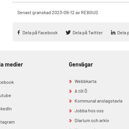
Senast granskad
2023-09-12
av
REBGUS
Dela på Facebook
Dela på Twitter
Dela 
la medier
Genvägar
Webbkarta
cebook
A till Ö
utube
Kommunal anslagstavla
nkedIn
Jobba hos oss
Diarium och arkiv
stagram