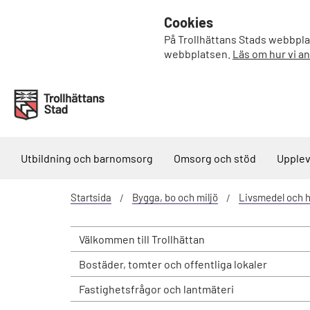
Cookies
På Trollhättans Stads webbplat
webbplatsen.
Läs om hur vi a
Utbildning och barnomsorg
Omsorg och stöd
Upplev
Startsida
Bygga, bo och miljö
Livsmedel och h
Välkommen till Trollhättan
Bostäder, tomter och offentliga lokaler
Fastighetsfrågor och lantmäteri