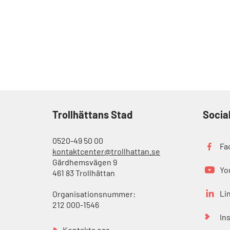
Trollhättans Stad
Socia
0520-49 50 00
Fa
kontaktcenter@trollhattan.se
Gärdhemsvägen 9
Yo
461 83 Trollhättan
Li
Organisationsnummer:
212 000-1546
In
Kontakta oss