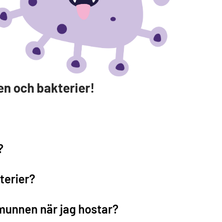
en och bakterier!
?
kterier?
 munnen när jag hostar?