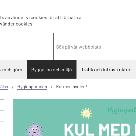
s använder vi cookies för att förbättra
nvänder cookies
a och göra
Bygga, bo och miljö
Trafik och infrastruktur
älsa
Hygienportalen
Kul med hygien!