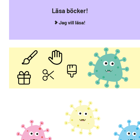
Läsa böcker!
Jag vill läsa!