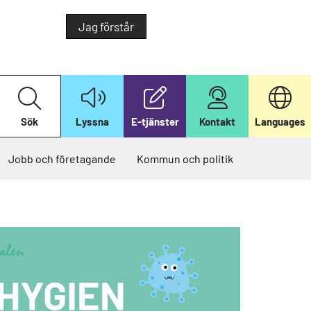
Jag förstår
S
ö
k
Sök
Lyssna
E-tjänster
Kontakt
Languages
p
å
v
å
Jobb och företagande
Kommun och politik
r
w
e
b
b
p
l
a
t
s