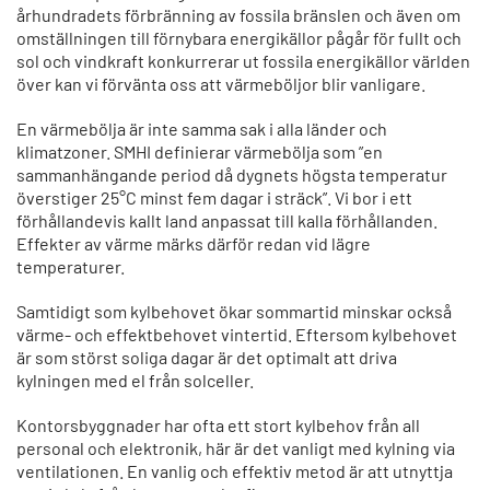
århundradets förbränning av fossila bränslen och även om
omställningen till förnybara energikällor pågår för fullt och
sol och vindkraft konkurrerar ut fossila energikällor världen
över kan vi förvänta oss att värmeböljor blir vanligare.
En värmebölja är inte samma sak i alla länder och
klimatzoner. SMHI definierar värmebölja som ”en
sammanhängande period då dygnets högsta temperatur
överstiger 25°C minst fem dagar i sträck”. Vi bor i ett
förhållandevis kallt land anpassat till kalla förhållanden.
Effekter av värme märks därför redan vid lägre
temperaturer.
Samtidigt som kylbehovet ökar sommartid minskar också
värme- och effektbehovet vintertid. Eftersom kylbehovet
är som störst soliga dagar är det optimalt att driva
kylningen med el från solceller.
Kontorsbyggnader har ofta ett stort kylbehov från all
personal och elektronik, här är det vanligt med kylning via
ventilationen. En vanlig och effektiv metod är att utnyttja