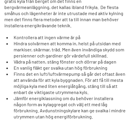
gratis kyla från berget om det finns en
bergvärmeanläggning, det kallas ibland frikyla. De flesta
småhus och lägenheter är inte utrustade med aktiv kylning
men det finns flera metoder att ta till innan man behöver
installera energikrävande teknik.
Kontrollera att ingen värme är på
Hindra solvärmen att komma in, helst på utsidan med
markiser, skärmar, träd. Men även invändiga skydd som
persienner och gardiner gör värdefull skillnad.
Vädra på natten, stäng fönster och dörrar på dagen
En vanlig fläkt ger svalka utan hög förbrukning
Finns det en luft/luftvärmepump så går det oftast även
att använda för att kyla byggnaden. För att få till mesta
möjliga kyla med liten energiåtgång, stäng till så att
enbart de viktigaste utrymmena kyls.
Jämför energiklassning om du behöver installera
någon form av kylaggregat och välj ett med låg
förbrukning. Avdunstningskylare kan ge svalka i mindre
utrymmen utan hög energiförbrukning.