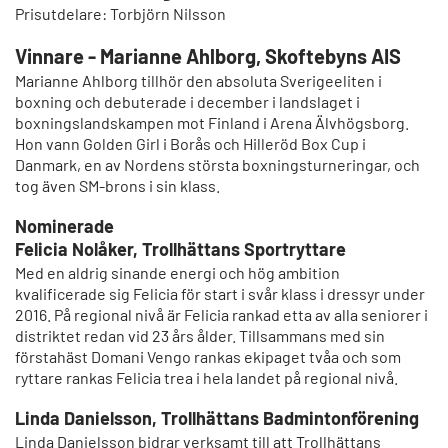
Prisutdelare: Torbjörn Nilsson
Vinnare - Marianne Ahlborg, Skoftebyns AIS
Marianne Ahlborg tillhör den absoluta Sverigeeliten i
boxning och debuterade i december i landslaget i
boxningslandskampen mot Finland i Arena Älvhögsborg.
Hon vann Golden Girl i Borås och Hilleröd Box Cup i
Danmark, en av Nordens största boxningsturneringar, och
tog även SM-brons i sin klass.
Nominerade
Felicia Nolåker, Trollhättans Sportryttare
Med en aldrig sinande energi och hög ambition
kvalificerade sig Felicia för start i svår klass i dressyr under
2016. På regional nivå är Felicia rankad etta av alla seniorer i
distriktet redan vid 23 års ålder. Tillsammans med sin
förstahäst Domani Vengo rankas ekipaget tvåa och som
ryttare rankas Felicia trea i hela landet på regional nivå.
Linda Danielsson, Trollhättans Badmintonförening
Linda Danielsson bidrar verksamt till att Trollhättans