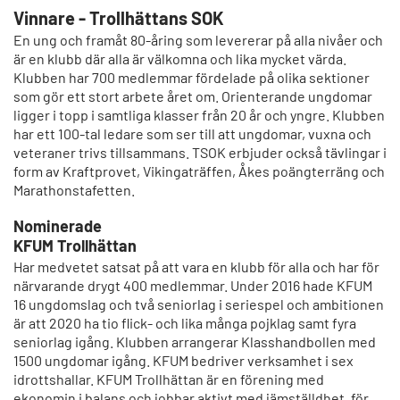
Vinnare - Trollhättans SOK
En ung och framåt 80-åring som levererar på alla nivåer och
är en klubb där alla är välkomna och lika mycket värda.
Klubben har 700 medlemmar fördelade på olika sektioner
som gör ett stort arbete året om. Orienterande ungdomar
ligger i topp i samtliga klasser från 20 år och yngre. Klubben
har ett 100-tal ledare som ser till att ungdomar, vuxna och
veteraner trivs tillsammans. TSOK erbjuder också tävlingar i
form av Kraftprovet, Vikingaträffen, Åkes poängterräng och
Marathonstafetten.
Nominerade
KFUM Trollhättan
Har medvetet satsat på att vara en klubb för alla och har för
närvarande drygt 400 medlemmar. Under 2016 hade KFUM
16 ungdomslag och två seniorlag i seriespel och ambitionen
är att 2020 ha tio flick- och lika många pojklag samt fyra
seniorlag igång. Klubben arrangerar Klasshandbollen med
1500 ungdomar igång. KFUM bedriver verksamhet i sex
idrottshallar. KFUM Trollhättan är en förening med
ekonomin i balans och jobbar aktivt med jämställdhet, för