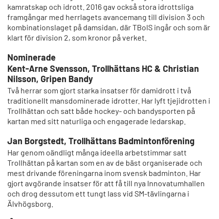
kamratskap och idrott. 2016 gav också stora idrottsliga
framgångar med herrlagets avancemang till division 3 och
kombinationslaget på damsidan, där TBoIS ingår och som är
klart för division 2, som kronor på verket.
Nominerade
Kent-Arne Svensson, Trollhättans HC & Christian
Nilsson, Gripen Bandy
Två herrar som gjort starka insatser för damidrott i två
traditionellt mansdominerade idrotter. Har lyft tjejidrotten i
Trollhättan och satt både hockey- och bandysporten på
kartan med sitt naturliga och engagerade ledarskap.
Jan Borgstedt, Trollhättans Badmintonförening
Har genom oändligt många ideella arbetstimmar satt
Trollhättan på kartan som en av de bäst organiserade och
mest drivande föreningarna inom svensk badminton. Har
gjort avgörande insatser för att få till nya Innovatumhallen
och drog dessutom ett tungt lass vid SM-tävlingarna i
Älvhögsborg.