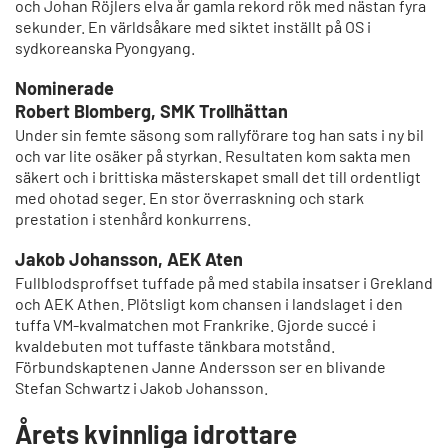
och Johan Röjlers elva år gamla rekord rök med nästan fyra
sekunder. En världsåkare med siktet inställt på OS i
sydkoreanska Pyongyang.
Nominerade
Robert Blomberg, SMK Trollhättan
Under sin femte säsong som rallyförare tog han sats i ny bil
och var lite osäker på styrkan. Resultaten kom sakta men
säkert och i brittiska mästerskapet small det till ordentligt
med ohotad seger. En stor överraskning och stark
prestation i stenhård konkurrens.
Jakob Johansson, AEK Aten
Fullblodsproffset tuffade på med stabila insatser i Grekland
och AEK Athen. Plötsligt kom chansen i landslaget i den
tuffa VM-kvalmatchen mot Frankrike. Gjorde succé i
kvaldebuten mot tuffaste tänkbara motstånd.
Förbundskaptenen Janne Andersson ser en blivande
Stefan Schwartz i Jakob Johansson.
Årets kvinnliga idrottare