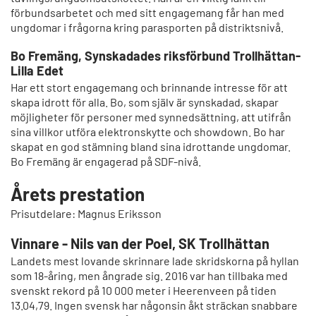
förbundsarbetet och med sitt engagemang får han med
ungdomar i frågorna kring parasporten på distriktsnivå.
Bo Fremäng, Synskadades riksförbund Trollhättan-
Lilla Edet
Har ett stort engagemang och brinnande intresse för att
skapa idrott för alla. Bo, som själv är synskadad, skapar
möjligheter för personer med synnedsättning, att utifrån
sina villkor utföra elektronskytte och showdown. Bo har
skapat en god stämning bland sina idrottande ungdomar.
Bo Fremäng är engagerad på SDF-nivå.
Årets prestation
Prisutdelare: Magnus Eriksson
Vinnare - Nils van der Poel, SK Trollhättan
Landets mest lovande skrinnare lade skridskorna på hyllan
som 18-åring, men ångrade sig. 2016 var han tillbaka med
svenskt rekord på 10 000 meter i Heerenveen på tiden
13.04,79. Ingen svensk har någonsin åkt sträckan snabbare