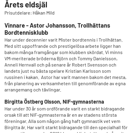
Årets eldsjäl
Prisutdelare: Håkan Mild
Vinnare - Astor Johansson, Trollhättans
Bordtennisklubb
Har under decennier varit Mister bordtennis i Trollhättan.
Med sitt uppoffrande och prestigelösa arbete ligger han
bakom många framgångar som klubben skördat. Vi minns
VM-meriterade bröderna Björn och Tommy Danielsson,
Anneli Hernvall och på senare år Robert Svensson och
landets just nu bästa spelare Kristian Karlsson som
russinen i kakan. Astor har varit mannen bakom det mesta,
från planering av verksamheten till genomförande av egna
arrangemang och tävlingar.
Birgitta Östberg Olsson, NIF-gymnasterna
Har under 30 år som ordförande varit en starkt bidragande
orsak till att NIF-gymnasterna är en av stadens största
föreningar. Alla som någon gång haft gymnastik vet vem
Birgitta är. Har varit starkt bidragande till den specialhall för