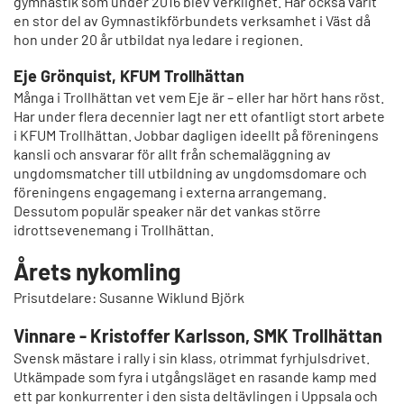
gymnastik som under 2016 blev verklighet. Har också varit
en stor del av Gymnastikförbundets verksamhet i Väst då
hon under 20 år utbildat nya ledare i regionen.
Eje Grönquist, KFUM Trollhättan
Många i Trollhättan vet vem Eje är – eller har hört hans röst.
Har under flera decennier lagt ner ett ofantligt stort arbete
i KFUM Trollhättan. Jobbar dagligen ideellt på föreningens
kansli och ansvarar för allt från schemaläggning av
ungdomsmatcher till utbildning av ungdomsdomare och
föreningens engagemang i externa arrangemang.
Dessutom populär speaker när det vankas större
idrottsevenemang i Trollhättan.
Årets nykomling
Prisutdelare: Susanne Wiklund Björk
Vinnare - Kristoffer Karlsson, SMK Trollhättan
Svensk mästare i rally i sin klass, otrimmat fyrhjulsdrivet.
Utkämpade som fyra i utgångsläget en rasande kamp med
ett par konkurrenter i den sista deltävlingen i Uppsala och