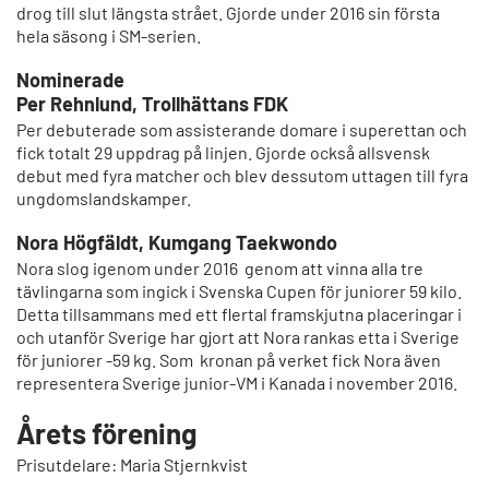
drog till slut längsta strået. Gjorde under 2016 sin första
hela säsong i SM-serien.
Nominerade
Per Rehnlund, Trollhättans FDK
Per debuterade som assisterande domare i superettan och
fick totalt 29 uppdrag på linjen. Gjorde också allsvensk
debut med fyra matcher och blev dessutom uttagen till fyra
ungdomslandskamper.
Nora Högfäldt, Kumgang Taekwondo
Nora slog igenom under 2016 genom att vinna alla tre
tävlingarna som ingick i Svenska Cupen för juniorer 59 kilo.
Detta tillsammans med ett flertal framskjutna placeringar i
och utanför Sverige har gjort att Nora rankas etta i Sverige
för juniorer -59 kg. Som kronan på verket fick Nora även
representera Sverige junior-VM i Kanada i november 2016.
Årets förening
Prisutdelare: Maria Stjernkvist