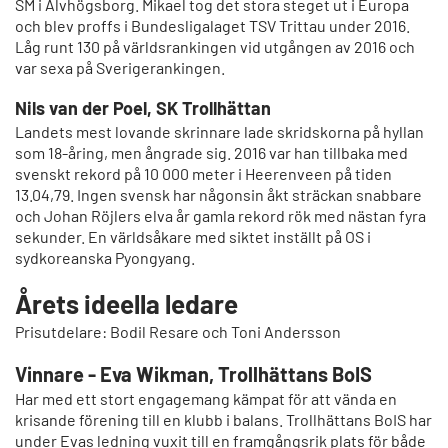
SM i Älvhögsborg. Mikael tog det stora steget ut i Europa
och blev proffs i Bundesligalaget TSV Trittau under 2016.
Låg runt 130 på världsrankingen vid utgången av 2016 och
var sexa på Sverigerankingen.
Nils van der Poel, SK Trollhättan
Landets mest lovande skrinnare lade skridskorna på hyllan
som 18-åring, men ångrade sig. 2016 var han tillbaka med
svenskt rekord på 10 000 meter i Heerenveen på tiden
13.04,79. Ingen svensk har någonsin åkt sträckan snabbare
och Johan Röjlers elva år gamla rekord rök med nästan fyra
sekunder. En världsåkare med siktet inställt på OS i
sydkoreanska Pyongyang.
Årets ideella ledare
Prisutdelare: Bodil Resare och Toni Andersson
Vinnare - Eva Wikman, Trollhättans BoIS
Har med ett stort engagemang kämpat för att vända en
krisande förening till en klubb i balans. Trollhättans BoIS har
under Evas ledning vuxit till en framgångsrik plats för både