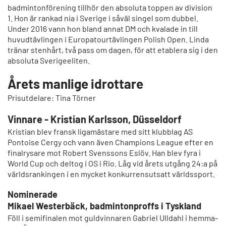
badmintonförening tillhör den absoluta toppen av division
1. Hon är rankad nia i Sverige i såväl singel som dubbel.
Under 2016 vann hon bland annat DM och kvalade in till
huvudtävlingen i Europatourtävlingen Polish Open. Linda
tränar stenhårt, två pass om dagen, för att etablera sig i den
absoluta Sverigeeliten.
Årets manlige idrottare
Prisutdelare: Tina Törner
Vinnare - Kristian Karlsson, Düsseldorf
Kristian blev fransk ligamästare med sitt klubblag AS
Pontoise Cergy och vann även Champions League efter en
finalrysare mot Robert Svenssons Eslöv. Han blev fyra i
World Cup och deltog i OS i Rio. Låg vid årets utgång 24:a på
världsrankingen i en mycket konkurrensutsatt världssport.
Nominerade
Mikael Westerbäck, badmintonproffs i Tyskland
Föll i semifinalen mot guldvinnaren Gabriel Ulldahl i hemma-