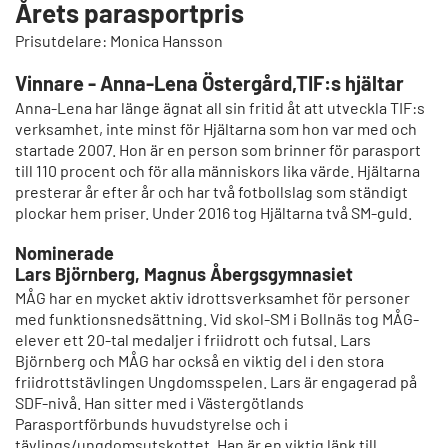
Årets parasportpris
Prisutdelare: Monica Hansson
Vinnare - Anna-Lena Östergård,TIF:s hjältar
Anna-Lena har länge ägnat all sin fritid åt att utveckla TIF:s
verksamhet, inte minst för Hjältarna som hon var med och
startade 2007. Hon är en person som brinner för parasport
till 110 procent och för alla människors lika värde. Hjältarna
presterar år efter år och har två fotbollslag som ständigt
plockar hem priser. Under 2016 tog Hjältarna två SM-guld.
Nominerade
Lars Björnberg, Magnus Åbergsgymnasiet
MÅG har en mycket aktiv idrottsverksamhet för personer
med funktionsnedsättning. Vid skol-SM i Bollnäs tog MÅG-
elever ett 20-tal medaljer i friidrott och futsal. Lars
Björnberg och MÅG har också en viktig del i den stora
friidrottstävlingen Ungdomsspelen. Lars är engagerad på
SDF-nivå. Han sitter med i Västergötlands
Parasportförbunds huvudstyrelse och i
tävlings/ungdomsutskottet. Han är en viktig länk till