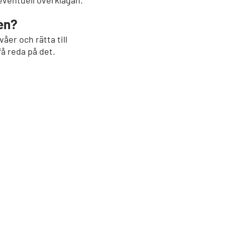
 eventuell överklagan.
nen?
våer och rätta till
 få reda på det.