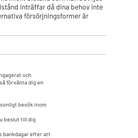
istånd inträffar då dina behov inte
ernativa försörjningsformer är
 engagerat och
så förvänta dig en
rsonligt besök inom
 beslut till dig
re bankdagar efter att