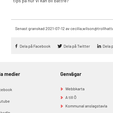
tips på hur vi kan bli bättre?
Senast granskad
2021-07-12
av
cecilia.wilson@trollhatt
Dela på Facebook
Dela på Twitter
Dela 
la medier
Genvägar
Webbkarta
cebook
A till Ö
utube
Kommunal anslagstavla
nkedIn