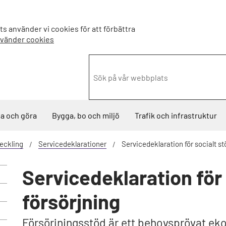
s använder vi cookies för att förbättra
nvänder cookies
a och göra
Bygga, bo och miljö
Trafik och infrastruktur
veckling
Servicedeklarationer
Servicedeklaration för socialt st
Servicedeklaration för 
försörjning
Försörjningsstöd är ett behovsprövat ek