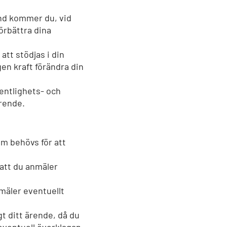
nd kommer du, vid
örbättra dina
tt stödjas i din
gen kraft förändra din
entlighets- och
ärende.
m behövs för att
 att du anmäler
mäler eventuellt
gt ditt ärende, då du