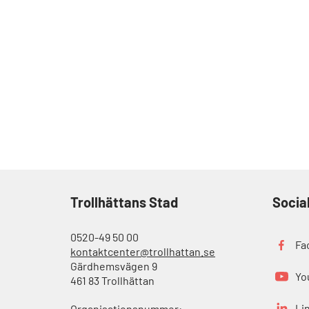
Trollhättans Stad
Socia
0520-49 50 00
Fa
kontaktcenter@trollhattan.se
Gärdhemsvägen 9
Yo
461 83 Trollhättan
Li
Organisationsnummer: