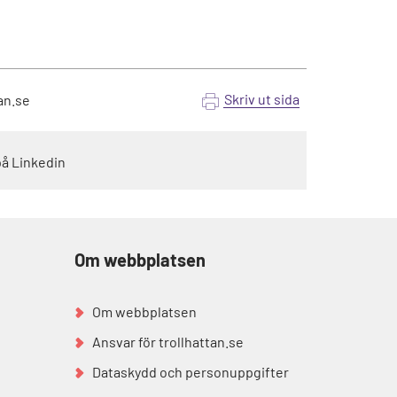
Skriv ut sida
an.se
på Linkedin
Om webbplatsen
Om webbplatsen
Ansvar för trollhattan.se
Dataskydd och personuppgifter