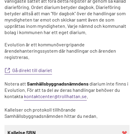
vanligaste sättet att föra detta register är genom så kallad
diarieföring. Ordet diarium betyder dagbok. Diarieföring
betyder alltså att man "för dagbok" över de handlingar som
myndigheten tar emot och skickar samt även de som
upprättas inom myndigheten. Varje nämnd och kommunalt
bolag i kommunen har ett eget diarium.
Evolution är ett kommunövergripande
ärendehanteringssystem där handlingar och ärenden
registreras.
Gå direkt till diariet
Notera att
Samhällsbyggnadsnämndens
diarium inte finns i
Evolution. För att ta del av deras handlingar behöver du
kontakta
kontaktcenter@trollhattan.se
.
Kallelser och protokoll tillhörande
Samhällsbyggnadsnämnden hittar du nedan.
Kallelse SBN