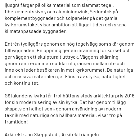
ljusgrå färger på olika material som slammat tegel,
fibercementskivor, och aluminiumzink. Sedumtak på
komplementbyggnader och solpaneler på det gamla
kyrkorumstaket visar ambition att ligga i tiden och skapa
klimatanpassade byggnader.
Entrén tydliggörs genom en hög tegelvägg som skär genom
tillbyggnaden. En öppning ger en inramning för korset och
ger väggen ett skulpturalt uttryck. Väggens skärning
genom entrérummen suddar ut gränsen mellan ute och
inne och leder besökaren in mot kyrkorummet. De naturliga
och massiva materialen ger känsla av styrka, naturlighet
och kontinuitet.
Götalundens kyrka får Trollhättans stads arkitekturpris 2016
för sin modernisering av sin kyrka. Det har genom tillägg
skapats en helhet som, genom användning av modern
teknik med naturliga och hållbara material, visar tro på
framtiden!
Arkitekt: Jan Skeppstedt, Arkitekttriangeln