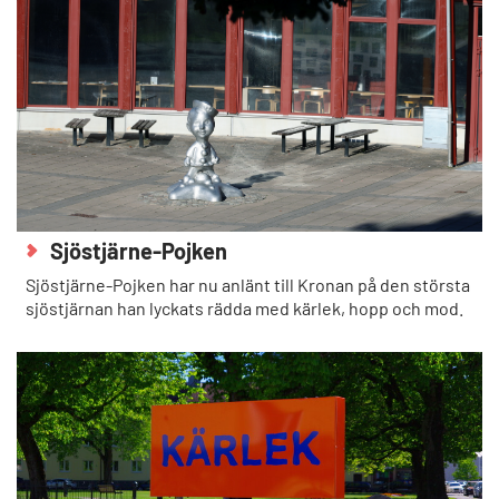
Sjöstjärne-Pojken
Sjöstjärne-Pojken har nu anlänt till Kronan på den största
sjöstjärnan han lyckats rädda med kärlek, hopp och mod.