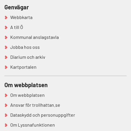
Genvägar
Webbkarta
A till Ö
Kommunal anslagstavla
Jobba hos oss
Diarium och arkiv
Kartportalen
Om webbplatsen
Om webbplatsen
Ansvar för trollhattan.se
Dataskydd och personuppgifter
Om Lyssnafunktionen