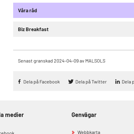
Våra råd
Biz Breakfast
Senast granskad
2024-04-09
av
MALSOLS
Dela på Facebook
Dela på Twitter
Dela 
la medier
Genvägar
Webbkarta
cebook