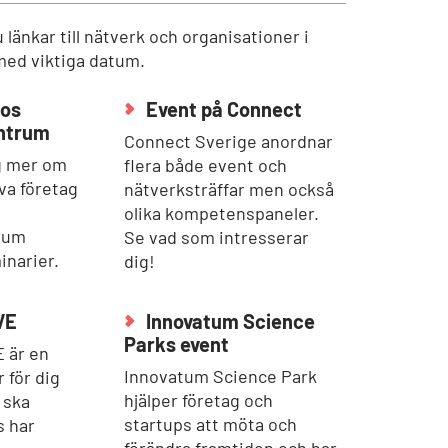
 länkar till nätverk och organisationer i
med viktiga datum.
hos
Event på Connect
ntrum
Connect Sverige anordnar
ig mer om
flera både event och
iva företag
nätverksträffar men också
olika kompetenspaneler.
rum
Se vad som intresserar
inarier.
dig!
VE
Innovatum Science
Parks event
 är en
Innovatum Science Park
 för dig
hjälper företag och
 ska
startups att möta och
s har
förändra framtiden och har