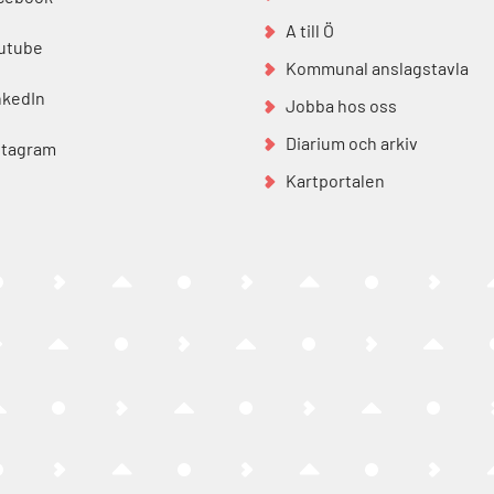
A till Ö
utube
Kommunal anslagstavla
nkedIn
Jobba hos oss
Diarium och arkiv
stagram
Kartportalen