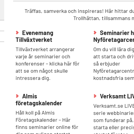
Träffas, samverka och inspireras! Här hittar du
Trollhättan, tillsammans 
Evenemang
Seminarier 
Tillväxtverket
Nyföretagarce
Tillväxtverket arrangerar
Om du vill lära d
varje år seminarier och
att starta och dr
konferenser – klicka här för
så erbjuder
att se om något skulle
Nyföretagarcent
intressera dig.
kostnadsfria sem
Almis
Verksamt LI
företagskalender
Verksamt.se LIVE
Håll koll på Almis
serie webbinarier
Företagskalender – Här
som funderar på,
finns seminarier online för
starta eller preci
dig som nyligen startat