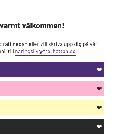
l - varmt välkommen!
äff nedan eller vill skriva upp dig på vår
il till
naringsliv@trollhattan.se