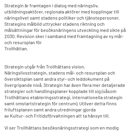
Strategin är framtagen i dialog med näringsliv,
utbildningsaktörer, regionala aktörer med kopplingar till
näringslivet samt stadens politiker och tjänstepersoner.
Strategins målbild uttrycker stadens riktning och
målsättningar för besöksnäringens utveckling med sikte på
2030. Revision sker i samband med framtagning av ny mål-
och resursplan för
Trollhättan.
Strategin utgår från Trollhättans vision,
Näringslivsstrategin, stadens mål- och resursplan och
översiktsplan samt andra styr- och leddokument på
övergripande nivå. Strategin har även flera mer detaljerade
strategier och handlingsplaner kopplade till sig (såsom
Trollhättans etableringsstrategi, internationella strategin
samt omstartstrategin för centrum). Utöver detta finns
friluftsplanen samt andra utredningar gjorda
av Kultur- och Fritidsförvaltningen att ta hänsyn till.
Vi ser Trollhättans besöksnäringsstrategi som en modig