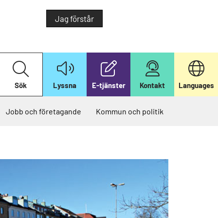
Jag förstår
S
ö
k
Sök
Lyssna
E-tjänster
Kontakt
Languages
p
å
v
å
Jobb och företagande
Kommun och politik
r
w
e
b
b
p
l
a
t
s