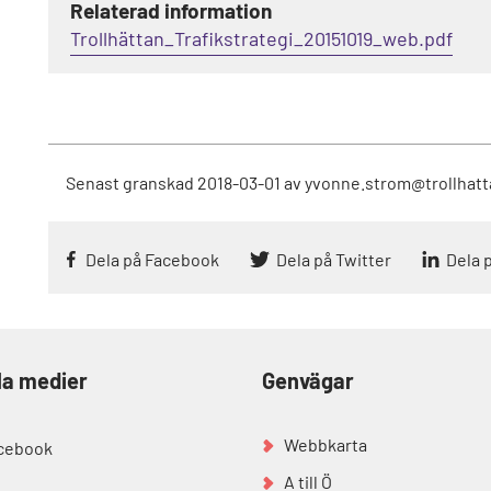
Relaterad information
Trollhättan_Trafikstrategi_20151019_web.pdf
Senast granskad
2018-03-01
av
yvonne.strom@trollhatt
Dela på Facebook
Dela på Twitter
Dela 
la medier
Genvägar
Webbkarta
cebook
A till Ö