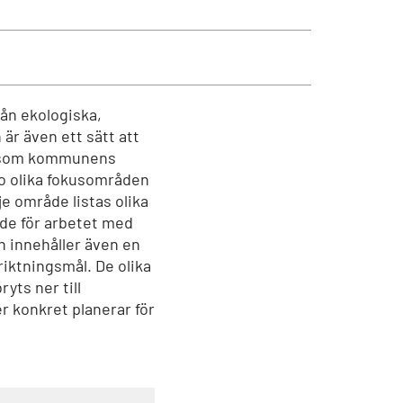
rån ekologiska,
är även ett sätt att
us som kommunens
io olika fokusområden
je område listas olika
de för arbetet med
n innehåller även en
riktningsmål. De olika
yts ner till
r konkret planerar för