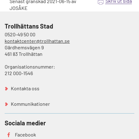
Skriv ut sida
Senast granskad
2021-06-15
av
JOSÅKE
Trollhättans Stad
0520-49 50 00
kontaktcenter@trollhattan.se
Gärdhemsvägen 9
461 83 Trollhättan
Organisationsnummer:
212 000-1546
Kontakta oss
Kommunikationer
Sociala medier
Facebook