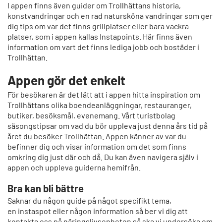
I appen finns även guider om Trollhättans historia,
konstvandringar och en rad natursköna vandringar som ger
dig tips om var det finns grillplatser eller bara vackra
platser, som i appen kallas Instapoints. Här finns även
information om vart det finns lediga jobb och bostäder i
Trollhättan.
Appen gör det enkelt
För besökaren är det lätt att i appen hitta inspiration om
Trollhättans olika boendeanläggningar, restauranger,
butiker, besöksmål, evenemang. Vårt turistbolag
säsongstipsar om vad du bör uppleva just denna års tid på
året du besöker Trollhättan. Appen känner av var du
befinner dig och visar information om det som finns
omkring dig just där och då. Du kan även navigera själv i
appen och uppleva guiderna hemifrån.
Bra kan bli bättre
Saknar du någon guide på något specifikt tema,
en instaspot eller någon information så ber vi dig att
kontakta oss på näringslivsenheten så ska vi undersöka om