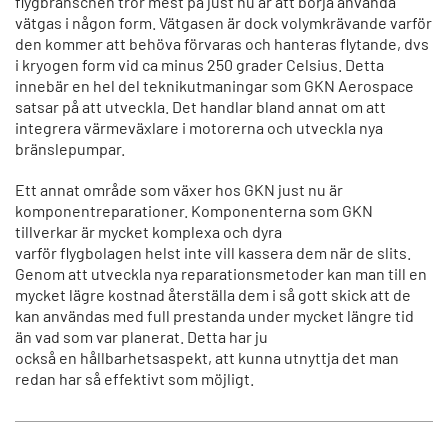
flygbranschen tror mest på just nu är att börja använda
vätgas i någon form. Vätgasen är dock volymkrävande varför
den kommer att behöva förvaras och hanteras flytande, dvs
i kryogen form vid ca minus 250 grader Celsius. Detta
innebär en hel del teknikutmaningar som GKN Aerospace
satsar på att utveckla. Det handlar bland annat om att
integrera värmeväxlare i motorerna och utveckla nya
bränslepumpar.
Ett annat område som växer hos GKN just nu är
komponentreparationer. Komponenterna som GKN
tillverkar är mycket komplexa och dyra
varför flygbolagen helst inte vill kassera dem när de slits.
Genom att utveckla nya reparationsmetoder kan man till en
mycket lägre kostnad återställa dem i så gott skick att de
kan användas med full prestanda under mycket längre tid
än vad som var planerat. Detta har ju
också en hållbarhetsaspekt, att kunna utnyttja det man
redan har så effektivt som möjligt.