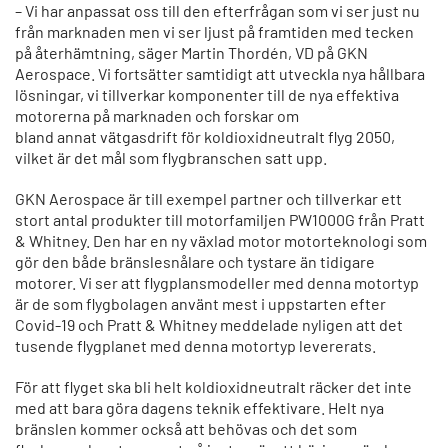
– Vi har anpassat oss till den efterfrågan som vi ser just nu
från marknaden men vi ser ljust på framtiden med tecken
på återhämtning, säger Martin Thordén, VD på GKN
Aerospace. Vi fortsätter samtidigt att utveckla nya hållbara
lösningar, vi tillverkar komponenter till de nya effektiva
motorerna på marknaden och forskar om
bland annat vätgasdrift för koldioxidneutralt flyg 2050,
vilket är det mål som flygbranschen satt upp.
GKN Aerospace är till exempel partner och tillverkar ett
stort antal produkter till motorfamiljen PW1000G från Pratt
& Whitney. Den har en ny växlad motor motorteknologi som
gör den både bränslesnålare och tystare än tidigare
motorer. Vi ser att flygplansmodeller med denna motortyp
är de som flygbolagen använt mest i uppstarten efter
Covid-19 och Pratt & Whitney meddelade nyligen att det
tusende flygplanet med denna motortyp levererats.
För att flyget ska bli helt koldioxidneutralt räcker det inte
med att bara göra dagens teknik effektivare. Helt nya
bränslen kommer också att behövas och det som