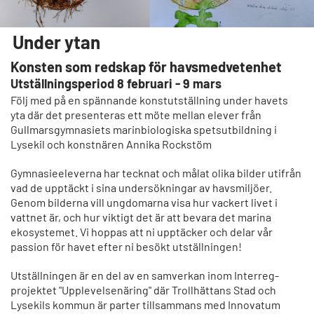
Under ytan
Konsten som redskap för havsmedvetenhet
Utställningsperiod 8 februari - 9 mars
Följ med på en spännande konstutställning under havets
yta där det presenteras ett möte mellan elever från
Gullmarsgymnasiets marinbiologiska spetsutbildning i
Lysekil och konstnären Annika Rockstöm
Gymnasieeleverna har tecknat och målat olika bilder utifrån
vad de upptäckt i sina undersökningar av havsmiljöer.
Genom bilderna vill ungdomarna visa hur vackert livet i
vattnet är, och hur viktigt det är att bevara det marina
ekosystemet. Vi hoppas att ni upptäcker och delar vår
passion för havet efter ni besökt utställningen!
Utställningen är en del av en samverkan inom Interreg-
projektet "Upplevelsenäring" där Trollhättans Stad och
Lysekils kommun är parter tillsammans med Innovatum