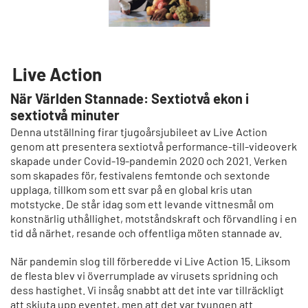
Live Action
När Världen Stannade: Sextiotvå ekon i
sextiotvå minuter
Denna utställning firar tjugoårsjubileet av Live Action
genom att presentera sextiotvå performance-till-videoverk
skapade under Covid-19-pandemin 2020 och 2021. Verken
som skapades för, festivalens femtonde och sextonde
upplaga, tillkom som ett svar på en global kris utan
motstycke. De står idag som ett levande vittnesmål om
konstnärlig uthållighet, motståndskraft och förvandling i en
tid då närhet, resande och offentliga möten stannade av.
När pandemin slog till förberedde vi Live Action 15. Liksom
de flesta blev vi överrumplade av virusets spridning och
dess hastighet. Vi insåg snabbt att det inte var tillräckligt
att skjuta upp eventet, men att det var tvungen att