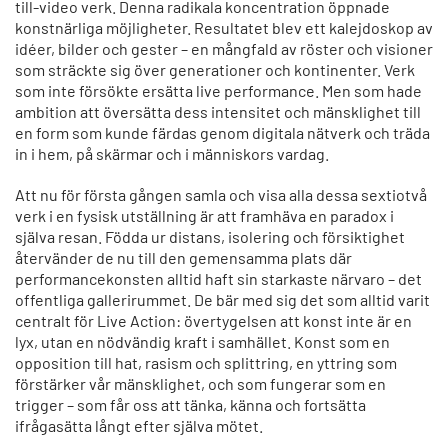
till-video verk. Denna radikala koncentration öppnade
konstnärliga möjligheter. Resultatet blev ett kalejdoskop av
idéer, bilder och gester – en mångfald av röster och visioner
som sträckte sig över generationer och kontinenter. Verk
som inte försökte ersätta live performance. Men som hade
ambition att översätta dess intensitet och mänsklighet till
en form som kunde färdas genom digitala nätverk och träda
in i hem, på skärmar och i människors vardag.
Att nu för första gången samla och visa alla dessa sextiotvå
verk i en fysisk utställning är att framhäva en paradox i
själva resan. Födda ur distans, isolering och försiktighet
återvänder de nu till den gemensamma plats där
performancekonsten alltid haft sin starkaste närvaro – det
offentliga gallerirummet. De bär med sig det som alltid varit
centralt för Live Action: övertygelsen att konst inte är en
lyx, utan en nödvändig kraft i samhället. Konst som en
opposition till hat, rasism och splittring, en yttring som
förstärker vår mänsklighet, och som fungerar som en
trigger – som får oss att tänka, känna och fortsätta
ifrågasätta långt efter själva mötet.